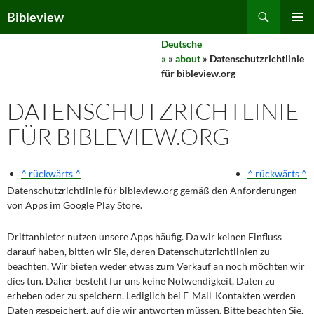
Skip
Search
Bibleview
to
PRIMAR
content
Deutsche
MENU
»
»
about
» Datenschutzrichtlinie
für bibleview.org
DATENSCHUTZRICHTLINIE
FÜR BIBLEVIEW.ORG
^ rückwärts ^
^ rückwärts ^
Datenschutzrichtlinie für bibleview.org gemäß den Anforderungen
von Apps im Google Play Store.
Drittanbieter nutzen unsere Apps häufig. Da wir keinen Einfluss
darauf haben, bitten wir Sie, deren Datenschutzrichtlinien zu
beachten. Wir bieten weder etwas zum Verkauf an noch möchten wir
dies tun. Daher besteht für uns keine Notwendigkeit, Daten zu
erheben oder zu speichern. Lediglich bei E-Mail-Kontakten werden
Daten gespeichert, auf die wir antworten müssen. Bitte beachten Sie,