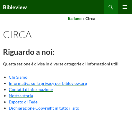
Skip
Search
Bibleview
to
PRIMAR
content
Italiano
» Circa
MENU
CIRCA
Riguardo a noi:
Questa sezione é divisa in diverse categorie di informazioni utili:
Chi Siamo
Informativa sulla privacy per bibleview.org
Contatti d’informazione
Nostra storia
Esposto di Fede
Dichiarazione Copyright in tutto il sito