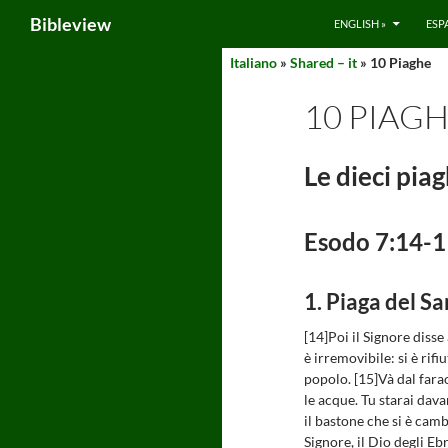
Search
Bibleview
ENGLISH »
ESP
Skip
Italiano
»
Shared – it
» 10 Piaghe
to
10 PIAG
content
Le dieci pia
Esodo 7:14-1
1. Piaga del S
[14]Poi il Signore disse
è irremovibile: si è rifiu
popolo. [15]Và dal far
le acque. Tu starai dava
il bastone che si è cambi
Signore, il Dio degli Ebr