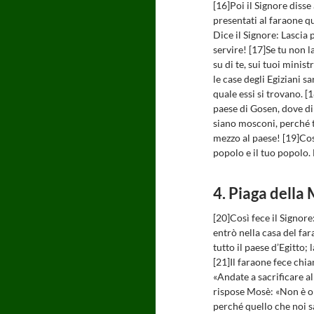
[16]Poi il Signore disse
presentati al faraone qu
Dice il Signore: Lascia 
servire! [17]Se tu non 
su di te, sui tuoi minist
le case degli Egiziani s
quale essi si trovano. [
paese di Gosen, dove di
siano mosconi, perché tu
mezzo al paese! [19]Così
popolo e il tuo popolo
4. Piaga della
[20]Così fece il Signo
entrò nella casa del far
tutto il paese d’Egitto;
[21]Il faraone fece chi
«Andate a sacrificare a
rispose Mosè: «Non è o
perché quello che noi s