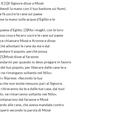
8 [1]Il Signore disse a Mosè:
endi la mano con il tuo bastone sui fiumi,
 e fà uscire le rane sul paese
ese la mano sulle acque d’Egitto e le
paese d’Egitto. [3]Ma i maghi, con le loro
ssa cosa e fecero uscire le rane sul paese
 fece chiamare Mosè e Aronne e disse:
ché allontani le rane da me e dal
andare il popolo, perché possa
. [5]Mosè disse al faraone:
ndarmi per quando io devo pregare in favore
e del tuo popolo, per liberare dalle rane te e
e ne rimangano soltanto nel Nilo».
». Riprese: «Secondo la tua
a che non esiste nessuno pari al Signore,
 ritireranno da te e dalle tue case, dai tuoi
olo: ne rimarranno soltanto nel Nilo».
lontanarono dal faraone e Mosè
uardo alle rane, che aveva mandate contro
re operò secondo la parola di Mosè