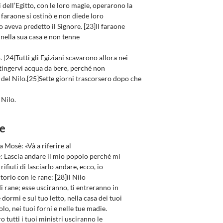
 dell’Egitto, con le loro magie, operarono la
l faraone si ostinò e non diede loro
 aveva predetto il Signore. [23]Il faraone
ò nella sua casa e non tenne
 [24]Tutti gli Egiziani scavarono allora nei
ttingervi acqua da bere, perché non
del Nilo.[25]Sette giorni trascorsero dopo che
 Nilo.
ne
a Mosè: «Và a riferire al
e: Lascia andare il mio popolo perché mi
rifiuti di lasciarlo andare, ecco, io
itorio con le rane: [28]il Nilo
i rane; esse usciranno, ti entreranno in
dormi e sul tuo letto, nella casa dei tuoi
olo, nei tuoi forni e nelle tue madie.
o tutti i tuoi ministri usciranno le