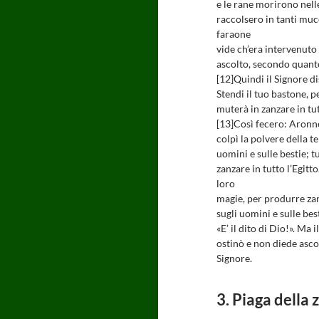
e le rane morirono nelle
raccolsero in tanti muc
faraone
vide ch’era intervenuto 
ascolto, secondo quanto
[12]Quindi il Signore 
Stendi il tuo bastone, pe
muterà in zanzare in tut
[13]Così fecero: Aronne
colpì la polvere della te
uomini e sulle bestie; t
zanzare in tutto l’Egitt
loro
magie, per produrre zan
sugli uomini e sulle bes
«E’ il dito di Dio!». Ma 
ostinò e non diede asco
Signore.
3. Piaga della