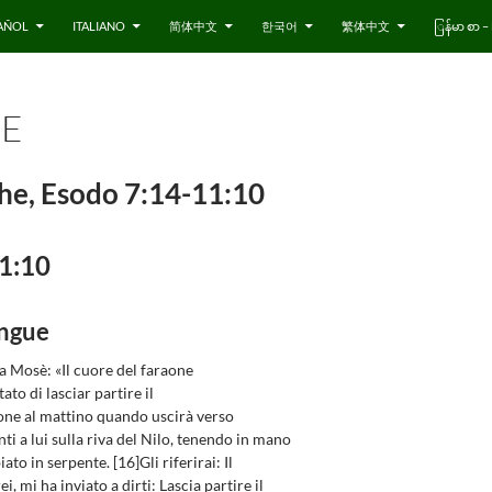
AÑOL
ITALIANO
简体中文
한국어
繁体中文
ြန်မာ စာ
HE
ghe, Esodo 7:14-11:10
1:10
angue
 a Mosè: «Il cuore del faraone
tato di lasciar partire il
aone al mattino quando uscirà verso
nti a lui sulla riva del Nilo, tenendo in mano
ato in serpente. [16]Gli riferirai: Il
ei, mi ha inviato a dirti: Lascia partire il