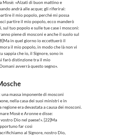
 a Mosè: «Alzati di buon mattino e
ando andrà alle acque; gli riferirai:
partire il mio popolo, perché mi possa
lasci partire il mio popolo, ecco manderò
ri, sul tuo popolo e sulle tue case i mosconi:
aranno piene di mosconi e anche il suolo sul
18]Ma in quel giorno io eccettuerò il
mora il mio popolo, in modo che là non vi
 sappia che io, il Signore, sono in
 farò distinzione tra il mio
. Domani avverrà questo segno».
 Mosche
re: una massa imponente di mosconi
aone, nella casa dei suoi ministri e in
 la regione era devastata a causa dei mosconi.
amare Mosè e Aronne e disse:
l vostro Dio nel paese!». [22]Ma
pportuno far così
acrifichiamo al Signore, nostro Dio,