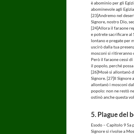
è abominio per gli Egizi
abominevole agli Egizia
[23]Andremo nel deserto
Signore, nostro Dio, se
[24]Allora il faraone re
e potrete sacrificare a
lontano e pregate per 
uscirò dalla tua presen
mosconi si ritireranno d
Però il faraone cessi di
il popolo, perché possa 
[26]Mosè si allontanò d
Signore. [27]Il Signore 
allontanò i mosconi dal 
popolo: non ne restò ne
ostinò anche questa volt
5. Plague del 
Esodo – Capitolo 9 5a p
Signore si rivolse a Mosè