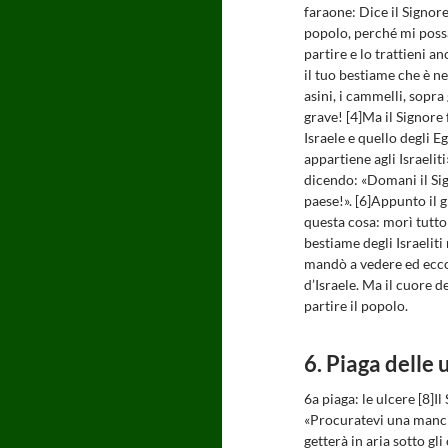
faraone: Dice il Signore,
popolo, perché mi possa 
partire e lo trattieni a
il tuo bestiame che è ne
asini, i cammelli, sopra
grave! [4]Ma il Signore 
Israele e quello degli E
appartiene agli Israeliti»
dicendo: «Domani il Si
paese!». [6]Appunto il 
questa cosa: morì tutto 
bestiame degli Israelit
mandò a vedere ed ecc
d’Israele. Ma il cuore d
partire il popolo.
6. Piaga delle 
6a piaga: le ulcere [8]I
«Procuratevi una mancia
getterà in aria sotto gli