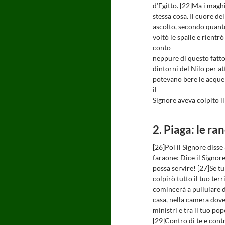
d’Egitto. [22]Ma i maghi
stessa cosa. Il cuore de
ascolto, secondo quanto
voltò le spalle e rientr
conto
neppure di questo fatto.
dintorni del Nilo per a
potevano bere le acque 
il
Signore aveva colpito il
2. Piaga: le ra
[26]Poi il Signore disse 
faraone: Dice il Signor
possa servire! [27]Se tu 
colpirò tutto il tuo terr
comincerà a pullulare d
casa, nella camera dove 
ministri e tra il tuo pop
[29]Contro di te e contr