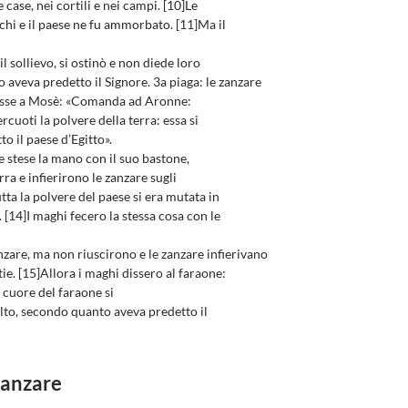
 case, nei cortili e nei campi. [10]Le
chi e il paese ne fu ammorbato. [11]Ma il
il sollievo, si ostinò e non diede loro
 aveva predetto il Signore. 3a piaga: le zanzare
disse a Mosè: «Comanda ad Aronne:
rcuoti la polvere della terra: essa si
to il paese d’Egitto».
 stese la mano con il suo bastone,
rra e infierirono le zanzare sugli
utta la polvere del paese si era mutata in
o. [14]I maghi fecero la stessa cosa con le
zare, ma non riuscirono e le zanzare infierivano
tie. [15]Allora i maghi dissero al faraone:
il cuore del faraone si
lto, secondo quanto aveva predetto il
 zanzare