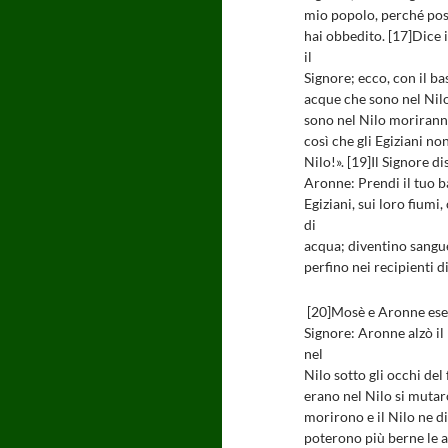
mio popolo, perché poss
hai obbedito. [17]Dice 
il
Signore; ecco, con il b
acque che sono nel Nilo
sono nel Nilo moriranno
così che gli Egiziani n
Nilo!». [19]Il Signore 
Aronne: Prendi il tuo b
Egiziani, sui loro fiumi, 
di
acqua; diventino sangue,
perfino nei recipienti di
[20]Mosè e Aronne eseg
Signore: Aronne alzò il
nel
Nilo sotto gli occhi del
erano nel Nilo si mutar
morirono e il Nilo ne di
poterono più berne le ac