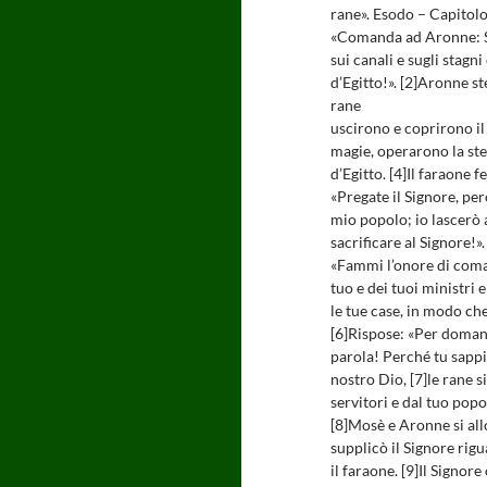
rane». Esodo – Capitolo 
«Comanda ad Aronne: St
sui canali e sugli stagni
d’Egitto!». [2]Aronne st
rane
uscirono e coprirono il 
magie, operarono la ste
d’Egitto. [4]Il faraone
«Pregate il Signore, per
mio popolo; io lascerò 
sacrificare al Signore!»
«Fammi l’onore di coma
tuo e dei tuoi ministri 
le tue case, in modo ch
[6]Rispose: «Per domani
parola! Perché tu sappi
nostro Dio, [7]le rane si
servitori e dal tuo pop
[8]Mosè e Aronne si al
supplicò il Signore rig
il faraone. [9]Il Signo