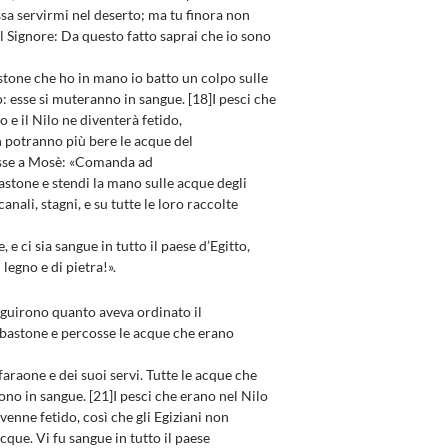
a servirmi nel deserto; ma tu finora non
il Signore: Da questo fatto saprai che io sono
astone che ho in mano io batto un colpo sulle
: esse si muteranno in sangue. [18]I pesci che
 e il Nilo ne diventerà fetido,
on potranno più bere le acque del
disse a Mosè: «Comanda ad
astone e stendi la mano sulle acque degli
canali, stagni, e su tutte le loro raccolte
 e ci sia sangue in tutto il paese d’Egitto,
 legno e di pietra!».
uirono quanto aveva ordinato il
 bastone e percosse le acque che erano
 faraone e dei suoi servi. Tutte le acque che
ono in sangue. [21]I pesci che erano nel Nilo
venne fetido, così che gli Egiziani non
que. Vi fu sangue in tutto il paese