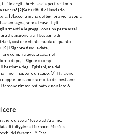
 il Dio degli Ebrei: Lascia partire il mio
servire! [2]Se tu rifiuti di lasciarlo
ncora, [3]ecco la mano del Signore viene sopra
lla campagna, sopra i cavalli, gli
 gli armenti e le greggi, con una peste assai
farà distinzione tra il bestiame di
giziani, così che niente muoia di quanto
. [5]Il Signore fissò la data,
gnore compirà questa cosa nel
giorno dopo, il Signore compì
il bestiame degli Egiziani, ma del
i non morì neppure un capo. [7]Il faraone
o neppur un capo era morto del bestiame
el faraone rimase ostinato e non lasciò
ulcere
l Signore disse a Mosè e ad Aronne:
ta di fuliggine di fornace: Mosè la
 occhi del faraone. [9]Essa