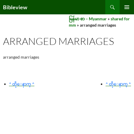
Skip
Search
Bibleview
to
PRIMAR
content
မြန်မာ စာ – Myanmar
»
shared for
MENU
mm
» arranged marriages
ARRANGED MARRIAGES
arranged marriages
^ ထိုေနာက္ ^
^ ထိုေနာက္ ^