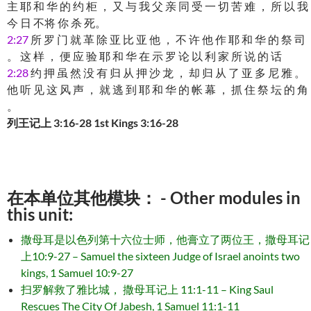
主 耶 和 华 的 约 柜 ， 又 与 我 父 亲 同 受 一 切 苦 难 ， 所 以 我
今 日 不将 你 杀 死。
2:27
所 罗 门 就 革 除 亚 比 亚 他 ， 不 许 他 作 耶 和 华 的 祭 司
。 这 样 ， 便 应 验 耶 和 华 在 示 罗 论 以 利 家 所 说 的 话
2:28
约 押 虽 然 没 有 归 从 押 沙 龙 ， 却 归 从 了 亚 多 尼 雅 。
他 听 见 这 风 声 ， 就 逃 到 耶 和 华 的 帐 幕 ， 抓 住 祭 坛 的 角
。
列王记上 3:16-28 1st Kings 3:16-28
在本单位其他模块： - Other modules in
this unit:
撒母耳是以色列第十六位士师，他膏立了两位王，撒母耳记
上10:9-27 – Samuel the sixteen Judge of Israel anoints two
kings, 1 Samuel 10:9-27
扫罗解救了雅比城， 撒母耳记上 11:1-11 – King Saul
Rescues The City Of Jabesh, 1 Samuel 11:1-11