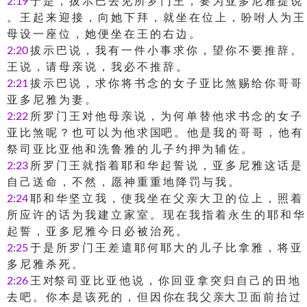
2:19
于 是 ， 拔 示 巴 去 见 所 罗 门 王 ， 要 为 亚 多 尼 雅 提 说
。 王 起 来 迎 接 ， 向 她 下 拜 ， 就 坐 在 位 上 ， 吩 咐 人 为 王
母 设 一 座 位 ， 她 便 坐 在 王 的 右 边 。
2:20
拔 示 巴 说 ， 我 有 一 件 小 事 求 你 ， 望 你 不 要 推 辞 。
王 说 ， 请 母 亲 说 ， 我 必 不 推 辞 。
2:21
拔 示 巴 说 ， 求 你 将 书 念 的 女 子 亚 比 煞 赐 给 你 哥 哥
亚 多 尼 雅 为 妻 。
2:22
所 罗 门 王 对 他 母 亲 说 ， 为 何 单 替 他 求 书 念 的 女 子
亚 比 煞 呢 ？ 也 可 以 为 他 求 国吧 。 他 是 我 的 哥 哥 ， 他 有
祭 司 亚 比 亚 他 和 洗 鲁 雅 的 儿 子 约 押 为 辅 佐 。
2:23
所 罗 门 王 就 指 着 耶 和 华 起 誓 说 ， 亚 多 尼 雅 这 话 是
自 己 送 命 ， 不 然 ， 愿 神 重 重 地 降 罚 与 我 。
2:24
耶 和 华 坚 立 我 ， 使 我 坐 在 父 亲 大 卫 的 位 上 ， 照 着
所 应 许 的 话 为 我 建 立 家 室 。 现 在 我 指 着 永 生 的 耶 和 华
起 誓 ， 亚 多 尼 雅 今 日 必 被 治 死 。
2:25
于 是 所 罗 门 王 差 遣 耶 何 耶 大 的 儿 子 比 拿 雅 ， 将 亚
多 尼 雅 杀 死 。
2:26
王 对祭 司 亚 比 亚 他 说 ， 你 回 亚 拿 突 归 自 己 的 田 地
去 吧 。 你 本 是 该 死 的 ， 但 因 你在 我 父 亲大 卫 面 前 抬 过