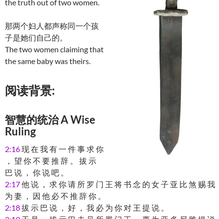
the truth out of two women.
那两个妇人都声称同一个孩
子是她们自己的。
The two women claiming that
the same baby was theirs.
阅读背景:
智慧的统治 A Wise
Ruling
2:16
现 在 我 有 一 件 事 求 你
， 望 你 不 要 推 辞 。 拔 示
巴 说 ， 你 说 吧 。
2:17
他 说 ， 求 你 请 所 罗 门 王 将 书 念 的 女 子 亚 比 煞 赐 我
为 妻 ， 因 他 必 不 推 辞 你 。
2:18
拔 示 巴 说 ， 好 ， 我 必 为 你 对 王 提 说 。