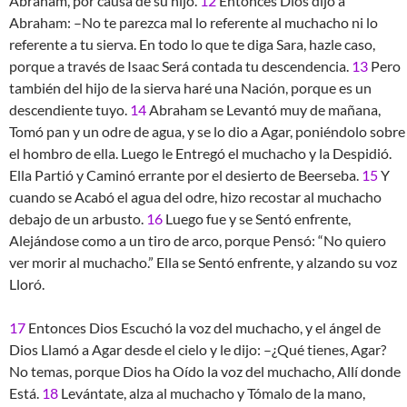
Abraham, por causa de su hijo.
12
Entonces Dios dijo a
Abraham: –No te parezca mal lo referente al muchacho ni lo
referente a tu sierva. En todo lo que te diga Sara, hazle caso,
porque a través de Isaac Será contada tu descendencia.
13
Pero
también del hijo de la sierva haré una Nación, porque es un
descendiente tuyo.
14
Abraham se Levantó muy de mañana,
Tomó pan y un odre de agua, y se lo dio a Agar, poniéndolo sobre
el hombro de ella. Luego le Entregó el muchacho y la Despidió.
Ella Partió y Caminó errante por el desierto de Beerseba.
15
Y
cuando se Acabó el agua del odre, hizo recostar al muchacho
debajo de un arbusto.
16
Luego fue y se Sentó enfrente,
Alejándose como a un tiro de arco, porque Pensó: “No quiero
ver morir al muchacho.” Ella se Sentó enfrente, y alzando su voz
Lloró.
17
Entonces Dios Escuchó la voz del muchacho, y el ángel de
Dios Llamó a Agar desde el cielo y le dijo: –¿Qué tienes, Agar?
No temas, porque Dios ha Oído la voz del muchacho, Allí donde
Está.
18
Levántate, alza al muchacho y Tómalo de la mano,