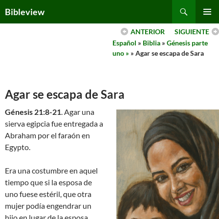
Skip
Search
Bibleview
to
PRIMAR
content
ANTERIOR
SIGUIENTE
MENU
Español
»
Biblia
»
Génesis parte
uno »
» Agar se escapa de Sara
Agar se escapa de Sara
Génesis 21:8-21
. Agar una
sierva egipcia fue entregada a
Abraham por el faraón en
Egypto.
Era una costumbre en aquel
tiempo que si la esposa de
uno fuese estéril, que otra
mujer podía engendrar un
hijo en lugar de la esposa.