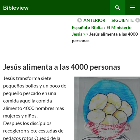
Skip
Search
Bibleview
to
PRIMAR
content
ANTERIOR
SIGUIENTE
MENU
Español
»
Biblia
»
El Ministerio
Jesús »
» Jesús alimenta a las 4000
personas
Jesús alimenta a las 4000 personas
Jesús transforma siete
pequeños bollos y un poco de
pequeño pescado en una
comida aquella comida
alimento 4000 hombres más
mujeres y niños.
Después los discípulos
recogieron siete cestadas de
pedazos rotos Quedó de la