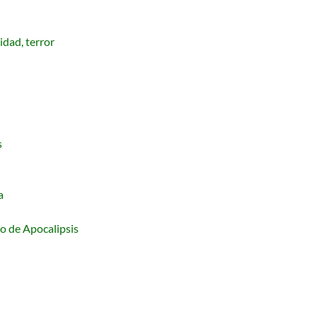
idad, terror
s
a
ro de Apocalipsis