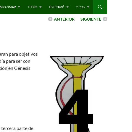
 – MYANMAR
TEDIM
РУССКИЙ
עברית
ANTERIOR
SIGUIENTE
aran para objetivos
 día para ser con
ación en Génesis
a tercera parte de