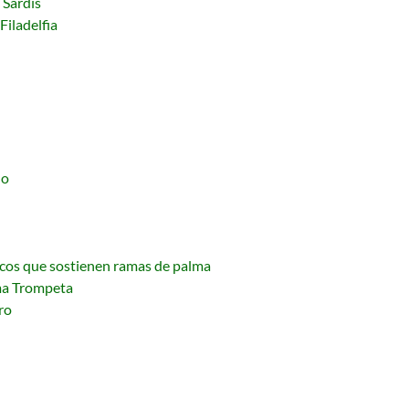
n Sardis
Filadelfia
do
ncos que sostienen ramas de palma
ima Trompeta
ro