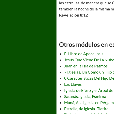
las estrellas, de manera que se 
también la noche de la misma m
Revelación 8:12
Otros módulos en est
El Libro de Apocalipsis
Jesús Que Viene De La Nub
Juan en la Isla de Patmos
7 Iglesias, Un Como un Hijo
8 Características Del Hijo 
Las Llaves
Iglesia de Efeso y el Árbol de
Satanás, iglesia, Esmirna
Maná, A la Iglesia en Pérga
Estrella, 4a iglesia -Tiatira