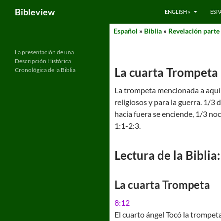
Search
Bibleview
ENGLISH »
ESP
Skip
Español
»
Biblia
»
Revelación parte 
to
content
La presentación de una
Descripción Histórica
La cuarta Trompeta
Cronológica de la Biblia
La trompeta mencionada a aquí 
religiosos y para la guerra. 1/3 d
hacia fuera se enciende, 1/3 noc
1:1-2:3.
Lectura de la Biblia:
La cuarta Trompeta
8:12
El cuarto ángel Tocó la trompeta.