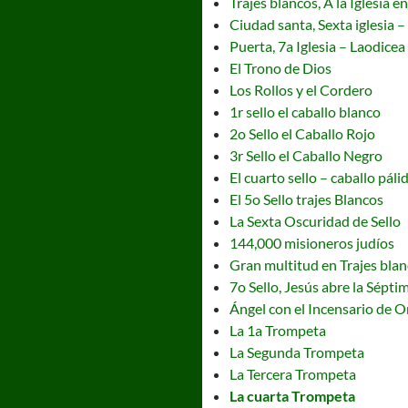
Trajes blancos, A la Iglesia e
Ciudad santa, Sexta iglesia – 
Puerta, 7a Iglesia – Laodicea
El Trono de Dios
Los Rollos y el Cordero
1r sello el caballo blanco
2o Sello el Caballo Rojo
3r Sello el Caballo Negro
El cuarto sello – caballo páli
El 5o Sello trajes Blancos
La Sexta Oscuridad de Sello
144,000 misioneros judíos
Gran multitud en Trajes bla
7o Sello, Jesús abre la Sépt
Ángel con el Incensario de O
La 1a Trompeta
La Segunda Trompeta
La Tercera Trompeta
La cuarta Trompeta