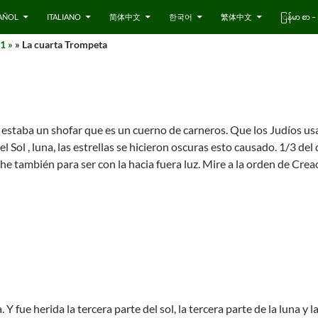
AÑOL
ITALIANO
简体中文
한국어
繁体中文
ြန်မာ စာ
1 »
» La cuarta Trompeta
estaba un shofar que es un cuerno de carneros. Que los Judíos us
el Sol , luna, las estrellas se hicieron oscuras esto causado. 1/3 del
he también para ser con la hacia fuera luz. Mire a la orden de Cre
 Y fue herida la tercera parte del sol, la tercera parte de la luna y l