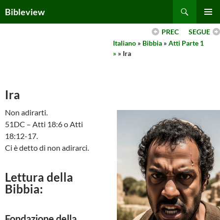
Skip
Search
Bibleview
to
PRIMAR
content
PREC
SEGUE
MENU
Italiano
»
Bibbia
»
Atti Parte 1
»
» Ira
Ira
Non adirarti.
51DC – Atti 18:6 o Atti
18:12-17.
Ci è detto di non adirarci.
Lettura della
Bibbia:
Fondazione della