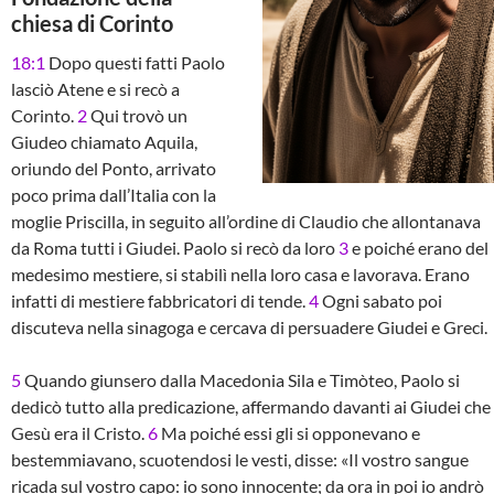
chiesa di Corinto
18:1
Dopo questi fatti Paolo
lasciò Atene e si recò a
Corinto.
2
Qui trovò un
Giudeo chiamato Aquila,
oriundo del Ponto, arrivato
poco prima dall’Italia con la
moglie Priscilla, in seguito all’ordine di Claudio che allontanava
da Roma tutti i Giudei. Paolo si recò da loro
3
e poiché erano del
medesimo mestiere, si stabilì nella loro casa e lavorava. Erano
infatti di mestiere fabbricatori di tende.
4
Ogni sabato poi
discuteva nella sinagoga e cercava di persuadere Giudei e Greci.
5
Quando giunsero dalla Macedonia Sila e Timòteo, Paolo si
dedicò tutto alla predicazione, affermando davanti ai Giudei che
Gesù era il Cristo.
6
Ma poiché essi gli si opponevano e
bestemmiavano, scuotendosi le vesti, disse: «Il vostro sangue
ricada sul vostro capo: io sono innocente; da ora in poi io andrò