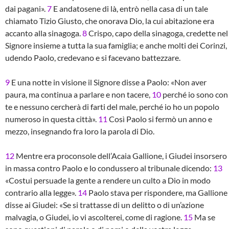
dai pagani».
7
E andatosene di là, entrò nella casa di un tale
chiamato Tizio Giusto, che onorava Dio, la cui abitazione era
accanto alla sinagoga.
8
Crispo, capo della sinagoga, credette nel
Signore insieme a tutta la sua famiglia; e anche molti dei Corinzi,
udendo Paolo, credevano e si facevano battezzare.
9
E una notte in visione il Signore disse a Paolo: «Non aver
paura, ma continua a parlare e non tacere,
10
perché io sono con
te e nessuno cercherà di farti del male, perché io ho un popolo
numeroso in questa città».
11
Così Paolo si fermò un anno e
mezzo, insegnando fra loro la parola di Dio.
12
Mentre era proconsole dell’Acaia Gallione, i Giudei insorsero
in massa contro Paolo e lo condussero al tribunale dicendo:
13
«Costui persuade la gente a rendere un culto a Dio in modo
contrario alla legge».
14
Paolo stava per rispondere, ma Gallione
disse ai Giudei: «Se si trattasse di un delitto o di un’azione
malvagia, o Giudei, io vi ascolterei, come di ragione.
15
Ma se