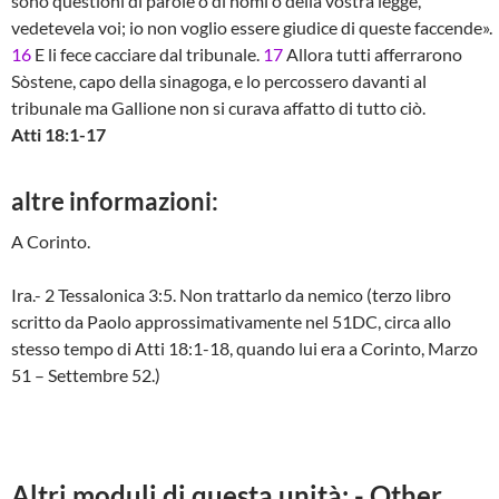
sono questioni di parole o di nomi o della vostra legge,
vedetevela voi; io non voglio essere giudice di queste faccende».
16
E li fece cacciare dal tribunale.
17
Allora tutti afferrarono
Sòstene, capo della sinagoga, e lo percossero davanti al
tribunale ma Gallione non si curava affatto di tutto ciò.
Atti 18:1-17
altre informazioni:
A Corinto.
Ira.- 2 Tessalonica 3:5. Non trattarlo da nemico (terzo libro
scritto da Paolo approssimativamente nel 51DC, circa allo
stesso tempo di Atti 18:1-18, quando lui era a Corinto, Marzo
51 – Settembre 52.)
Altri moduli di questa unità: - Other