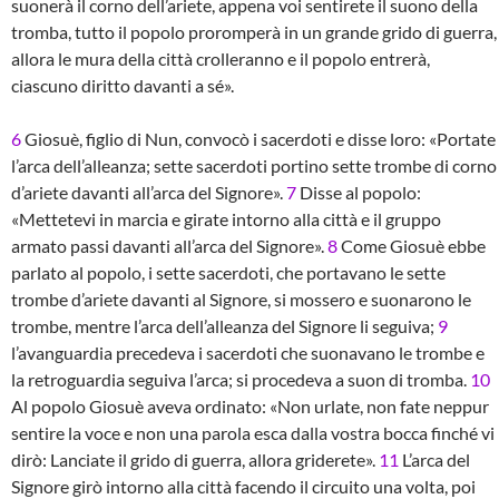
suonerà il corno dell’ariete, appena voi sentirete il suono della
tromba, tutto il popolo proromperà in un grande grido di guerra,
allora le mura della città crolleranno e il popolo entrerà,
ciascuno diritto davanti a sé».
6
Giosuè, figlio di Nun, convocò i sacerdoti e disse loro: «Portate
l’arca dell’alleanza; sette sacerdoti portino sette trombe di corno
d’ariete davanti all’arca del Signore».
7
Disse al popolo:
«Mettetevi in marcia e girate intorno alla città e il gruppo
armato passi davanti all’arca del Signore».
8
Come Giosuè ebbe
parlato al popolo, i sette sacerdoti, che portavano le sette
trombe d’ariete davanti al Signore, si mossero e suonarono le
trombe, mentre l’arca dell’alleanza del Signore li seguiva;
9
l’avanguardia precedeva i sacerdoti che suonavano le trombe e
la retroguardia seguiva l’arca; si procedeva a suon di tromba.
10
Al popolo Giosuè aveva ordinato: «Non urlate, non fate neppur
sentire la voce e non una parola esca dalla vostra bocca finché vi
dirò: Lanciate il grido di guerra, allora griderete».
11
L’arca del
Signore girò intorno alla città facendo il circuito una volta, poi