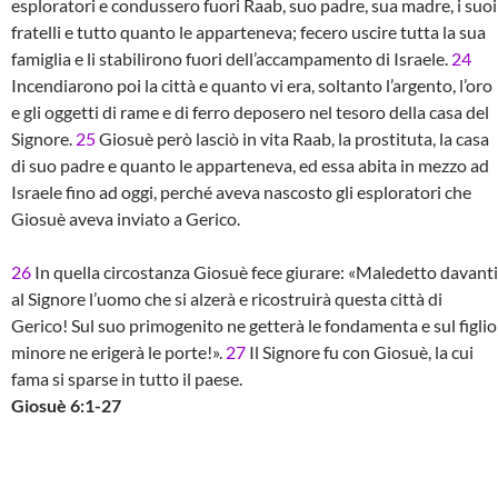
esploratori e condussero fuori Raab, suo padre, sua madre, i suoi
fratelli e tutto quanto le apparteneva; fecero uscire tutta la sua
famiglia e li stabilirono fuori dell’accampamento di Israele.
24
Incendiarono poi la città e quanto vi era, soltanto l’argento, l’oro
e gli oggetti di rame e di ferro deposero nel tesoro della casa del
Signore.
25
Giosuè però lasciò in vita Raab, la prostituta, la casa
di suo padre e quanto le apparteneva, ed essa abita in mezzo ad
Israele fino ad oggi, perché aveva nascosto gli esploratori che
Giosuè aveva inviato a Gerico.
26
In quella circostanza Giosuè fece giurare: «Maledetto davanti
al Signore l’uomo che si alzerà e ricostruirà questa città di
Gerico! Sul suo primogenito ne getterà le fondamenta e sul figlio
minore ne erigerà le porte!».
27
Il Signore fu con Giosuè, la cui
fama si sparse in tutto il paese.
Giosuè 6:1-27