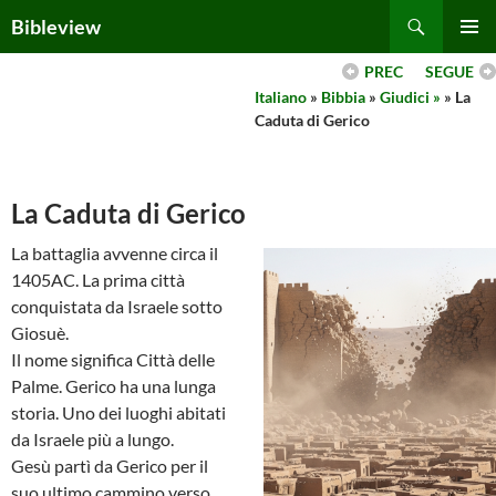
Skip
Search
Bibleview
to
PRIMAR
content
PREC
SEGUE
MENU
Italiano
»
Bibbia
»
Giudici »
» La
Caduta di Gerico
La Caduta di Gerico
La battaglia avvenne circa il
1405AC. La prima città
conquistata da Israele sotto
Giosuè.
Il nome significa Città delle
Palme. Gerico ha una lunga
storia. Uno dei luoghi abitati
da Israele più a lungo.
Gesù partì da Gerico per il
suo ultimo cammino verso