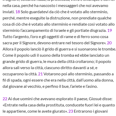
nella casa, perché ha nascosto i messaggeri che noi avevamo
inviati.
18
Solo guardatevi da ciò che è votato allo sterminio,
perché, mentre eseguite la distruzione, non prendiate qualche
cosa di ciò che è votato allo sterminio e rendiate così votato allo
sterminio l’accampamento di Israele e gli portiate disgrazia.
19
Tutto l’argento, l’oro e gli oggetti di rame e di ferro sono cosa
sacra per il Signore, devono entrare nel tesoro del Signore».
20
Allora il popolo lanciò il grido di guerra e si suonarono le trombe.
Come il popolo udì il suono della tromba ed ebbe lanciato un
grande grido di guerra, le mura della città crollarono; il popolo
allora salì verso la città, ciascuno diritto davanti a sé, e
occuparono la città.
21
Votarono poi allo sterminio, passando a
fil di spada, ogni essere che era nella città, dall’uomo alla donna,
dal giovane al vecchio, e perfino il bue, l’ariete e l’asino.
22
Ai due uomini che avevano esplorato il paese, Giosuè disse:
«Entrate nella casa della prostituta, conducete fuori lei e quanto
le appartiene, come le avete giurato».
23
Entrarono i giovani