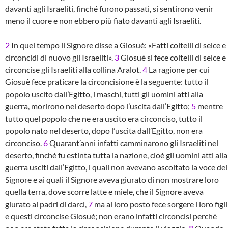
davanti agli Israeliti, finché furono passati, si sentirono venir
meno il cuore e non ebbero più fiato davanti agli Israeliti.
2
In quel tempo il Signore disse a Giosuè: «Fatti coltelli di selce e
circoncidi di nuovo gli Israeliti».
3
Giosuè si fece coltelli di selce e
circoncise gli Israeliti alla collina Aralot.
4
La ragione per cui
Giosuè fece praticare la circoncisione è la seguente: tutto il
popolo uscito dall’Egitto, i maschi, tutti gli uomini atti alla
guerra, morirono nel deserto dopo l’uscita dall’Egitto;
5
mentre
tutto quel popolo che ne era uscito era circonciso, tutto il
popolo nato nel deserto, dopo l’uscita dall’Egitto, non era
circonciso.
6
Quarant’anni infatti camminarono gli Israeliti nel
deserto, finché fu estinta tutta la nazione, cioè gli uomini atti alla
guerra usciti dall’Egitto, i quali non avevano ascoltato la voce del
Signore e ai quali il Signore aveva giurato di non mostrare loro
quella terra, dove scorre latte e miele, che il Signore aveva
giurato ai padri di darci,
7
ma al loro posto fece sorgere i loro figli
e questi circoncise Giosuè; non erano infatti circoncisi perché