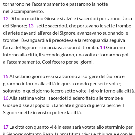
tornarono nell’accampamento e passarono la notte
nell’accampamento.
12
Di buon mattino Giosuè si alzò e i sacerdoti portarono l’arca
del Signore;
13
i sette sacerdoti, che portavano le sette trombe
di ariete davanti all’arca del Signore, avanzavano suonando le
trombe; l’avanguardia li precedeva e la retroguardia seguiva
l’arca del Signore; si marciava a suon di tromba.
14
Girarono
intorno alla città, il secondo giorno, una volta e tornarono poi
all’accampamento. Così fecero per sei giorni.
15
Al settimo giorno essi si alzarono al sorgere dell’aurora e
girarono intorno alla città in questo modo per sette volte;
soltanto in quel giorno fecero sette volte il giro intorno alla città.
16
Alla settima volta i sacerdoti diedero fiato alle trombe e
Giosuè disse al popolo: «Lanciate il grido di guerra perché il
Signore mette in vostro potere la città.
17
La città con quanto vi è in essa sarà votata allo sterminio per
il Signore; soltanto Raab, la prostituta, vivrà e chiunque è con lei