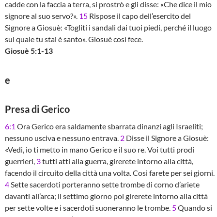
cadde con la faccia a terra, si prostrò e gli disse: «Che dice il mio
signore al suo servo?».
15
Rispose il capo dell’esercito del
Signore a Giosuè: «Togliti i sandali dai tuoi piedi, perché il luogo
sul quale tu stai è santo». Giosuè così fece.
Giosuè 5:1-13
e
Presa di Gerico
6:1
Ora Gerico era saldamente sbarrata dinanzi agli Israeliti;
nessuno usciva e nessuno entrava.
2
Disse il Signore a Giosuè:
«Vedi, io ti metto in mano Gerico e il suo re. Voi tutti prodi
guerrieri,
3
tutti atti alla guerra, girerete intorno alla città,
facendo il circuito della città una volta. Così farete per sei giorni.
4
Sette sacerdoti porteranno sette trombe di corno d’ariete
davanti all’arca; il settimo giorno poi girerete intorno alla città
per sette volte e i sacerdoti suoneranno le trombe.
5
Quando si