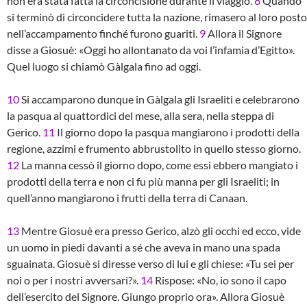
non era stata fatta la circoncisione durante il viaggio.
8
Quando
si terminò di circoncidere tutta la nazione, rimasero al loro posto
nell’accampamento finché furono guariti.
9
Allora il Signore
disse a Giosuè: «Oggi ho allontanato da voi l’infamia d’Egitto».
Quel luogo si chiamò Gàlgala fino ad oggi.
10
Si accamparono dunque in Gàlgala gli Israeliti e celebrarono
la pasqua al quattordici del mese, alla sera, nella steppa di
Gerico.
11
Il giorno dopo la pasqua mangiarono i prodotti della
regione, azzimi e frumento abbrustolito in quello stesso giorno.
12
La manna cessò il giorno dopo, come essi ebbero mangiato i
prodotti della terra e non ci fu più manna per gli Israeliti; in
quell’anno mangiarono i frutti della terra di Canaan.
13
Mentre Giosuè era presso Gerico, alzò gli occhi ed ecco, vide
un uomo in piedi davanti a sé che aveva in mano una spada
sguainata. Giosuè si diresse verso di lui e gli chiese: «Tu sei per
noi o per i nostri avversari?».
14
Rispose: «No, io sono il capo
dell’esercito del Signore. Giungo proprio ora». Allora Giosuè