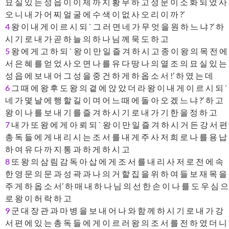
묘 실 있 는 성 읍 이 이 제 까 지 황 무 하 고 성 문 이 소 화 되 었 사
오 니 내 가 어 찌 얼 굴 에 수 색 이 없 사 오 리 이 까 ?’
4
왕 이 내 게 이 르 시 되 ` 그 러 면 네 가 무 엇 을 원 하 느 냐 ?’ 하
시 기 로 내 가 곧 하 늘 의 하 나 님 께 묵 도 하 고
5
왕 에 게 고 하 되 ` 왕 이 만 일 즐 겨 하 시 고 종 이 왕 의 목 전 에
서 은 혜 를 얻 었 사 오 면 나 를 유 다 땅 나 의 열 조 의 묘 실 있 는
성 읍 에 보 내 어 그 성 을 중 건 하 게 하 옵 소 서 !’ 하 였 는 데
6
그 때 에 왕 후 도 왕 의 곁 에 앉 았 더 라 왕 이 내 게 이 르 시 되 `
네 가 몇 날 에 행 할 길 이 며 어 느 때 에 돌 아 오 겠 느 냐 ?’ 하 고
왕 이 나 를 보 내 기 를 즐 겨 하 시 기 로 내 가 기 한 을 정 하 고
7
내 가 또 왕 에 게 아 뢰 되 ` 왕 이 만 일 즐 겨 하 시 거 든 강 서 편
총 독 들 에 게 내 리 시 는 조 서 를 내 게 주 사 저 희 로 나 를 용 납
하 여 유 다 까 지 통 과 하 게 하 시 고
8
또 왕 의 삼 림 감 독 아 삽 에 게 조 서 를 내 리 사 저 로 전 에 속
한 영 문 의 문 과 성 곽 과 나 의 거 할 집 을 위 하 여 들 보 재 목 을
주 게 하 옵 소 서’ 하 매 내 하 나 님 의 선 한 손 이 나 를 도 우 심 으
로 왕 이 허 락 하 고
9
군 대 장 관 과 마 병 을 보 내 어 나 와 함 께 하 시 기 로 내 가 강
서 편 에 있 는 총 독 들 에 게 이 르 러 왕 의 조 서 를 전 하 였 더 니