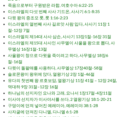
죽음으로부터 구원받은 라합, 여호수아 6:22-25
이스라엘의 다섯 번째 사사 기드온, 사사기 6:1-8:35
다윗 왕의 증조모 룻, 룻 1:16-2:23
이스라엘의 열번째 사사 길르앗 사람 입다, 사사기 11장 1
절-12장 7절
이스라엘의 제14대 사사 삼손, 사사기 13장1절-16장 31절
이스라엘의 제15대 사사인 사무엘이 사울을 왕으로 뽑다, 사
무엘상 16장1절-13절
사울왕이 창으로 다윗을 죽이려고 하다, 사무엘상 18장6
절-16절
다윗이 돌팔매를 사용하다, 사무엘상 17장40절-58절
솔로몬왕이 왕위에 앉다, 열왕기상 2장 1절-46절
유다의 첫번째 왕 르호보암, 열왕기상 11장 41절 – 12장 24절,
역대하 9장 31절–12장 16절
하나님의 선지자인 요나와 고래, 요나서 1장17절-4장11절
이사야 선지자가 이사야서를 쓰다, 2 열왕기상 18:1-20-21
구덩이에 던져 넣어진 예레미아, 예레미야 38:1-28
사자굴에 던져진 다니엘, 다니엘 6:1-28