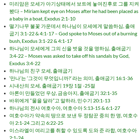
미리암은 모세가 아기상태에서 보트에 놓여진후로 그를 지켜
봤다 – Miriam kept eye on Moses after he had been placed as
a baby in a boat, Exodus 2:1-10
떨기나무 불꽃 가운데서 하나님이 모세에게 말씀하심, 출애
굽기 3:1-22 & 4:1-17 – God spoke to Moses out of a burning
bush, Exodus 3:1-22 & 4:1-17
하나님이 모세에게 그의 신을 벗을 것을 명하심, 출애굽기
3:4-22 – Moses was asked to take off his sandals by God,
Exodus 3:4-22
하나님의 친구 모세, 출애굽기
‘만나’는 ‘그것이 무엇입니까?’ 라는 의미, 출애굽기 16:1-36
시내산의 모세, 출애굽기 19장 1절 -25절
아론이 만들었던 우상, 금송아지, 출애굽기 32:1-35
바위에게 “물을 달라”고 말하라, 민수기 20:1-13
하나님의 전사 여호수아, 여호수아 5:13-15 & 6:1-27
여호수아가 약속의 땅으로 보낸 두 정탐꾼 중의 한 명, 여호수
아 2:1-24 그리고 6:22-25
이스라엘이 여리고를 취할 수 있도록 도와 준 라합, 여호수아
2:1-24