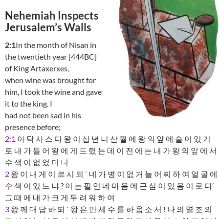
Nehemiah Inspects
Jerusalem’s Walls
2:1
In the month of Nisan in
the twentieth year [444BC]
of King Artaxerxes,
when wine was brought for
him, I took the wine and gave
it to the king. I
had not been sad in his
presence before;
2:1
아 닥 사 스 다 왕 이 십 년 니 산 월 에 왕 의 앞 에 술 이 있 기
로 내 가 들 어 왕 에 게 드 렸 는 데 이 전 에 는 내 가 왕 의 앞 에 서
수 색 이 없 었 더 니
2
왕 이 내 게 이 르 시 되 ` 네 가 병 이 없 거 늘 어 찌 하 여 얼 굴 에
수 색 이 있 느 냐 ? 이 는 필 연 네 마 음 에 근 심 이 있 음 이 로 다’
그 때 에 내 가 크 게 두 려 워 하 여
3
왕 께 대 답 하 되 ` 왕 은 만 세 수 를 하 옵 소 서 ! 나 의 열 조 의