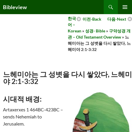
Skip
Search
Bibleview
to
PRIMAR
content
한국
이전-Back
다음-Next
MENU
어 –
Korean
»
성경- Bible
»
구약성경 개
관 – Old Testament Overview
» 느
헤미아는 그 성볏을 다시 쌓았다, 느
헤미야 2:1-3:32
느헤미아는 그 성볏을 다시 쌓았다, 느헤미
야 2:1-3:32
시대적 배경:
Artaxerxes 1 464BC-423BC –
sends Nehemiah to
Jerusalem.