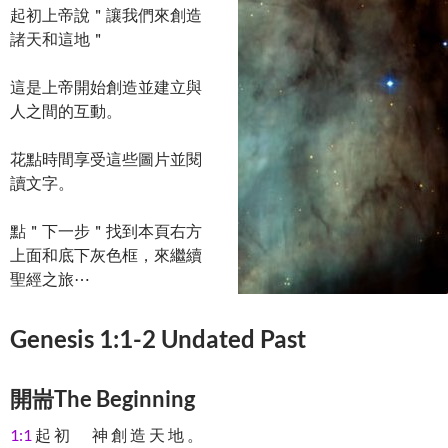
起初上帝說＂讓我們來創造
諸天和這地＂
這是上帝開始創造並建立與
人之間的互動。
花點時間享受這些圖片並閱
讀文字。
點＂下一步＂找到本頁右方
上面和底下灰色框，來繼續
聖經之旅⋯
Genesis 1:1-2 Undated Past
開耑The Beginning
1:1
起 初 神 創 造 天 地 。