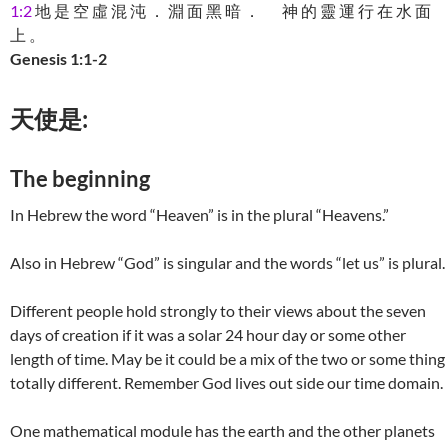
1:2
地 是 空 虛 混 沌 ． 淵 面 黑 暗 ． 神 的 靈 運 行 在 水 面
上 。
Genesis 1:1-2
天使是:
The beginning
In Hebrew the word “Heaven” is in the plural “Heavens.”
Also in Hebrew “God” is singular and the words “let us” is plural.
Different people hold strongly to their views about the seven
days of creation if it was a solar 24 hour day or some other
length of time. May be it could be a mix of the two or some thing
totally different. Remember God lives out side our time domain.
One mathematical module has the earth and the other planets