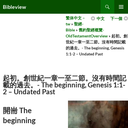
Skip
Search
Bibleview
to
PRIMAR
content
繁体中文 –
中文
下一個
MENU
tw
»
聖經-
Bible
»
舊約聖經概覽-
OldTestamentOverview
» 起初。創
世紀一章一至二節。沒有時間記載
的過去。- The beginning, Genesis
1:1-2 – Undated Past
起初。創世紀一章一至二節。沒有時間記
載的過去。- The beginning, Genesis 1:1-
2 – Undated Past
開耑 The
beginning