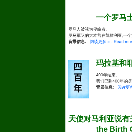
一个罗马士兵 
罗马人被视为侵略者。
罗马军队的大本营在凯撒利亚,一个
背景信息:
阅读更多 » - Read mor
玛拉基和耶稣间隔
400年结束。
我们已到400年的尽
背景信息:
阅读更多 »
天使对马利亚说有关耶稣诞
the Birth