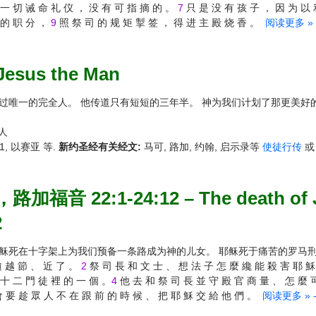
 一 切 诫 命 礼 仪 ， 没 有 可 指 摘 的 。
7
只 是 没 有 孩 子 ， 因 为 以 
 的 职 分 ，
9
照 祭 司 的 规 矩 掣 签 ， 得 进 主 殿 烧 香 。
阅读更多 » - 
esus the Man
过唯一的完全人。 他传道只有短短的三年半。 神为我们计划了那更美好
人
1, 以赛亚 等.
新约圣经有关经文:
马可, 路加, 约翰, 启示录等
使徒行传
22:1-24:12 – The death of Jesu
2
耶稣死在十字架上为我们预备一条路成为神的儿女。 耶稣死于痛苦的罗马
逾 越 節 、 近 了 。
2
祭 司 長 和 文 士 、 想 法 子 怎 麼 纔 能 殺 害 耶 穌
 十 二 門 徒 裡 的 一 個 。
4
他 去 和 祭 司 長 並 守 殿 官 商 量 、 怎 麼 
 要 趁 眾 人 不 在 跟 前 的 時 候 、 把 耶 穌 交 給 他 們 。
阅读更多 » - 