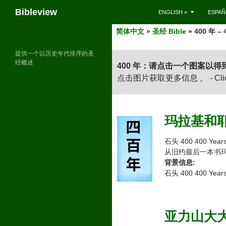
Search
Bibleview
ENGLISH »
ESPAÑ
Skip
简体中文
»
圣经 Bible
» 400 年 – 
to
content
提供一个以历史年代排序的圣
经概述
400 年：请点击一个图案以得
点击图片获取更多信息 。 - Click on 
玛拉基和耶稣间隔
石头 400 400 Years
从旧约最后一本书
背景信息:
石头 400 400 Year
亚力山大大帝 