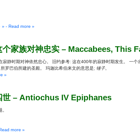
- Read more »
族对神忠实 – Maccabees, This Family
他人在寂静时期对神依然忠心。 旧约参考: 这在400年的寂静时期发生。 一
净了所罗巴伯所建的圣殿。 玛迦比希伯来文的意思是;
锤子
。
e »
– Antiochus IV Epiphanes
题。
ead more »