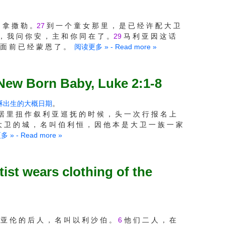
 拿 撒 勒 。
27
到 一 个 童 女 那 里 ， 是 已 经 许 配 大 卫
， 我 问 你 安 ， 主 和 你 同 在 了 。
29
马 利 亚 因 这 话
 面 前 已 经 蒙 恩 了 。
阅读更多 » - Read more »
Born Baby, Luke 2:1-8
酥出生的大概日期
。
居 里 扭 作 叙 利 亚 巡 抚 的 时 候 ， 头 一 次 行 报 名 上
 卫 的 城 ， 名 叫 伯 利 恒 ， 因 他 本 是 大 卫 一 族 一 家
» - Read more »
ears clothing of the
 亚 伦 的 后 人 ， 名 叫 以 利 沙 伯 。
6
他 们 二 人 ， 在