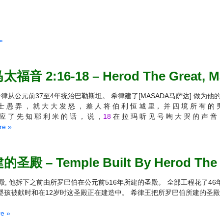
»
 2:16-18 – Herod The Great, Ma
律从公元前37至4年统治巴勒斯坦。 希律建了[MASADA马萨达] 做为他
士 愚 弄 ， 就 大 大 发 怒 ， 差 人 将 伯 利 恒 城 里， 并 四 境 所 有 的 
应 了 先 知 耶 利 米 的 话 ， 说 ，
18
在 拉 玛 听 见 号 啕 大 哭 的 声 音 
e »
 – Temple Built By Herod The 
, 他拆下之前由所罗巴伯在公元前516年所建的圣殿。 全部工程花了46年，
孩被献时和在12岁时这圣殿正在建造中。 希律王把所罗巴伯所建的圣殿
e »