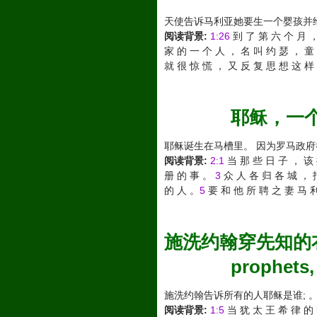
天使告诉马利亚她要生一个婴孩并
阅读背景:
1:26
到 了 第 六 个 月 ，
家 的 一 个 人 ， 名 叫 约 瑟 ， 童
就 很 惊 慌 ， 又 反 复 思 想 这 样
耶稣，一个新生
耶稣诞生在马槽里。 因为罗马政
阅读背景:
2:1
当 那 些 日 子 ， 该 
册 的 事 。
3
众 人 各 归 各 城 ， 
的 人 。
5
要 和 他 所 聘 之 妻 马 利
施洗约翰穿先知的衣服，路加福
prophets,
施洗约翰告诉所有的人耶稣是谁; 
阅读背景:
1:5
当 犹 太 王 希 律 的 