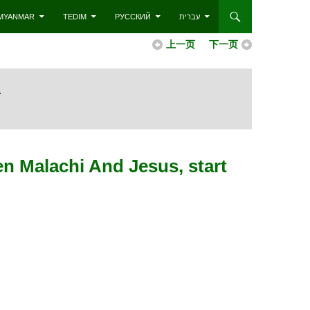
– MYANMAR
TEDIM
РУССКИЙ
עברית
上一页
下一页
.
alachi And Jesus, start