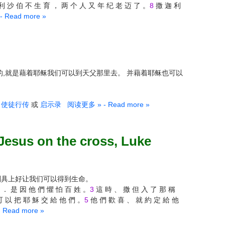
利 沙 伯 不 生 育 ， 两 个 人 又 年 纪 老 迈 了 。
8
撒 迦 利
Read more »
的,就是藉着耶稣我们可以到天父那里去。 并藉着耶稣也可以
或
使徒行传
或
启示录
阅读更多 » - Read more »
s on the cross, Luke
刑具上好让我们可以得到生命。
 ． 是 因 他 們 懼 怕 百 姓 。
3
這 時 、 撒 但 入 了 那 稱
可 以 把 耶 穌 交 給 他 們 。
5
他 們 歡 喜 、 就 約 定 給 他
Read more »