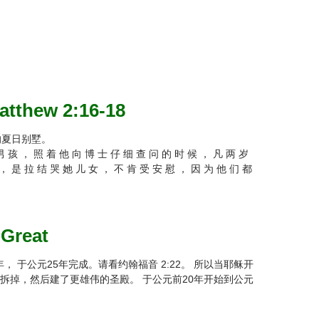
tthew 2:16-18
的夏日别墅。
男 孩 ， 照 着 他 向 博 士 仔 细 查 问 的 时 候 ， 凡 两 岁
， 是 拉 结 哭 她 儿 女 ， 不 肯 受 安 慰 ， 因 为 他 们 都
Great
 于公元25年完成。请看约翰福音 2:22。 所以当耶稣开
拆掉，然后建了更雄伟的圣殿。 于公元前20年开始到公元