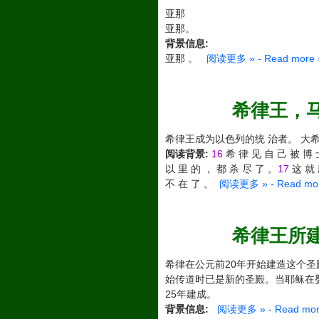
亚那
亚那。
背景信息:
亚那 。
阅读更多 » - Read more 
希律王，马太福音
希律王成为以色列的统 治者。 大希
阅读背景:
16
希 律 见 自 己 被 博 
以 里 的 ， 都 杀 尽 了 。
17
这 就 
不 在 了 。
阅读更多 » - Read mor
希律王所建的圣殿
希律在公元前20年开始建造这个圣殿
始传道时已是新的圣殿。当耶稣在婴
25年建成。
背景信息:
阅读更多 » - Read mor