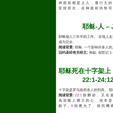
神 面 前 都 是 义 人 ， 遵 行 主 的
亚 按 班 次 ， 在 神 面 前 供 祭 司
耶稣-人 – J
耶稣做人三年半的工作。 在地上走
成为完全。
阅读背景:
耶稣: 一个影响许多人的
旧约圣经有关经文;
例如: 创世记 1:
耶稣死在十字架上，路加福音 
22:1-24:1
十字架是罗马政府杀人的刑具。 
阅读背景:
22:1
除 酵 節 、 又 名 
為 加 略 人 猶 大 的 心 、 他 本 是
銀 子 。
6
他 應 允 了 、 就 找 機 會