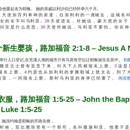
给他要起名为耶稣。 她的亲戚以利沙伯已经怀孕六个月。
 天 使 加 百 列 奉 神 的 差 遣 ， 往 加 利 利 的 一 座城 去 ， 这 城 名 叫
 女 的 名 字 叫 马利 亚 。
28
天 使 进 去 ， 对 她 说 ， 蒙 大 恩 的 女 子 
 问 安 是 什 么 意 思 。
30
天 使 对 她 说 ， 马 利 亚 不 要 怕 。 你 在 神
婴孩，路加福音 2:1-8 – Jesus A New 
府举行人口登记,在充满人潮的城市只有马房有空位让耶稣诞生在其中。
耶
撒 亚 古 士 督 有 旨 意 下 来 ， 叫 天 下 人 民 都 报 名 上 册 。
2
这 是 
报 名 上 册 。
4
约 瑟 也 从 加 利 利 的 拿 撒 勒 城 上 犹 太 去 ， 到 了 大
 亚 ， 一 同 报 名 上 册 。 那 时 马 利 亚 的 身 孕 已 经 重 了 。
阅读更多 
音 1:5-25 – John the Baptist w
 Luke 1:5-25
。 施洗约翰是耶稣的开路先锋 。
时 候 ， 亚 比 雅 班 里 有 一 个 祭 司 ， 名 叫 撒 迦 利 亚 。 他 妻 子 是