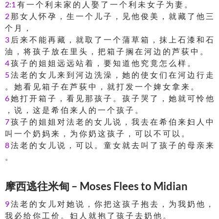
2:1
有 一 个 利 未 家 的 人 娶 了 一 个 利 未 女 子 为 妻 。
2
那 女 人 怀 孕 ， 生 一 个 儿 子 ， 见 他 俊 美 ， 就 藏 了 他 三
个 月 ，
3
后 来 不 能 再 藏 ， 就 取 了 一 个 蒲 草 箱 ， 抹 上 石 漆 和 石
油 ， 将 孩 子 放 在 里 头 ， 把 箱 子 搁 在 河 边 的 芦 荻 中 。
4
孩 子 的 姐 姐 远 远 站 着 ， 要 知 道 他 究 竟 怎 么 样 。
5
法 老 的 女 儿 来 到 河 边 洗 澡 ， 她 的 使 女 们 在 河 边 行 走
。 她 看 见 箱 子 在 芦 荻 中 ， 就 打 发 一 个 婢 女 拿 来 。
6
她 打 开 箱 子 ， 看 见 那 孩 子 。 孩 子 哭 了 ， 她 就 可 怜 他
， 说 ， 这 是 希 伯 来 人 的 一 个 孩 子 。
7
孩 子 的 姐 姐 对 法 老 的 女 儿 说 ， 我 去 在 希 伯 来 妇 人 中
叫 一 个 奶 妈 来 ， 为 你 奶 这 孩 子 ， 可 以 不 可 以 。
8
法 老 的 女 儿 说 ， 可 以 。 童 女 就 去 叫 了 孩 子 的 母 亲 来
。
摩西逃往米甸 – Moses Flees to Midian
9
法 老 的 女 儿 对 她 说 ， 你 把 这 孩 子 抱 去 ， 为 我 奶 他 ，
我 必 给 你 工 价 。 妇 人 就 抱 了 孩 子 去 奶 他 。