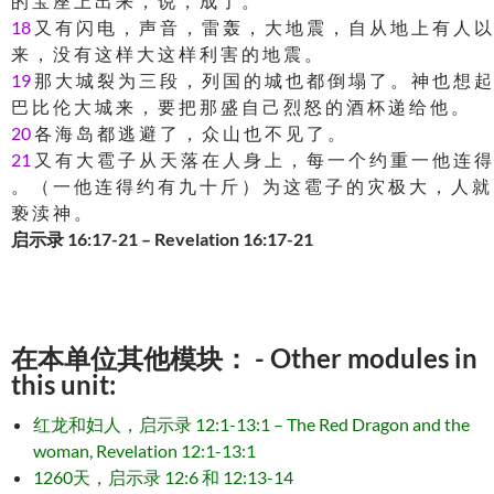
的 宝 座 上 出 来 ， 说 ， 成 了 。
18
又 有 闪 电 ， 声 音 ， 雷 轰 ， 大 地 震 ， 自 从 地 上 有 人 以
来 ， 没 有 这 样 大 这 样 利 害 的 地 震 。
19
那 大 城 裂 为 三 段 ， 列 国 的 城 也 都 倒 塌 了 。 神 也 想 起
巴 比 伦 大 城 来 ， 要 把 那 盛 自 己 烈 怒 的 酒 杯 递 给 他 。
20
各 海 岛 都 逃 避 了 ， 众 山 也 不 见 了 。
21
又 有 大 雹 子 从 天 落 在 人 身 上 ， 每 一 个 约 重 一 他 连 得
。 （ 一 他 连 得 约 有 九 十 斤 ） 为 这 雹 子 的 灾 极 大 ， 人 就
亵 渎 神 。
启示录 16:17-21 – Revelation 16:17-21
在本单位其他模块： - Other modules in
this unit:
红龙和妇人，启示录 12:1-13:1 – The Red Dragon and the
woman, Revelation 12:1-13:1
1260天，启示录 12:6 和 12:13-14