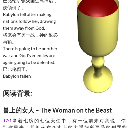
巴比伦引领众国远离神后，
便倾倒了。
Babylon fell after making
nations follow her, drawing
them away from God.
将来会有另一战，神的敌必
再输。
There is going to be another
war and God’s enemies are
again going to be defeated.
巴比伦倒了。
Babylon fallen
阅读背景:
兽上的女人 – The Woman on the Beast
17:1
拿 着 七 碗 的 七 位 天 使 中 ， 有 一 位 前 来 对 我 说 ， 你
到 这 里 来 ， 我 将 坐 在 众 水 上 的 大 淫 妇 所 要 受 的 刑 罚 指