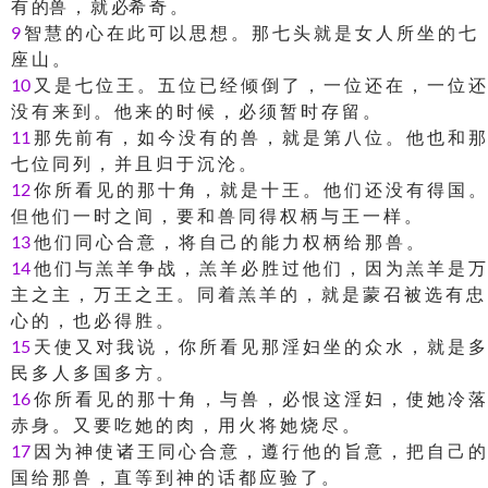
有 的兽 ， 就 必希 奇 。
9
智 慧 的 心 在 此 可 以 思 想 。 那 七 头 就 是 女 人 所 坐 的 七
座 山 。
10
又 是 七 位 王 。 五 位 已 经 倾 倒 了 ， 一 位 还 在 ， 一 位 还
没 有 来 到 。 他 来 的 时 候 ， 必 须 暂 时 存 留 。
11
那 先 前 有 ， 如 今 没 有 的 兽 ， 就 是 第 八 位 。 他 也 和 那
七 位 同 列 ， 并 且 归 于 沉 沦 。
12
你 所 看 见 的 那 十 角 ， 就 是 十 王 。 他 们 还 没 有 得 国 。
但 他 们 一 时 之 间 ， 要 和 兽 同 得 权 柄 与 王 一 样 。
13
他 们 同 心 合 意 ， 将 自 己 的 能 力 权 柄 给 那 兽 。
14
他 们 与 羔 羊 争 战 ， 羔 羊 必 胜 过 他 们 ， 因 为 羔 羊 是 万
主 之 主 ， 万 王 之 王 。 同 着 羔 羊 的 ， 就 是 蒙 召 被 选 有 忠
心 的 ， 也 必 得 胜 。
15
天 使 又 对 我 说 ， 你 所 看 见 那 淫 妇 坐 的 众 水 ， 就 是 多
民 多 人 多 国 多 方 。
16
你 所 看 见 的 那 十 角 ， 与 兽 ， 必 恨 这 淫 妇 ， 使 她 冷 落
赤 身 。 又 要 吃 她 的 肉 ， 用 火 将 她 烧 尽 。
17
因 为 神 使 诸 王 同 心 合 意 ， 遵 行 他 的 旨 意 ， 把 自 己 的
国 给 那 兽 ， 直 等 到 神 的 话 都 应 验 了 。