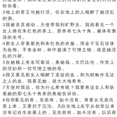
给 你 看 。
2
地 上 的 君 王 与 她 行 淫 。 住 在 地 上 的 人 喝 醉 了 她 淫 乱
的 酒 。
3
我 被 圣 灵 感 动 ， 天 使 带 我 到 旷 野 去 。 我 就 看 见 一 个
女 人 骑 在 朱 红 色 的 兽 上 。 那 兽 有 七 头 十 角 ， 遍 体 有 亵
渎 的 名 号 。
4
那 女 人 穿 着 紫 色 和 朱 红 色 的 衣 服 ， 用 金 子 宝 石 珍 珠
为 妆 饰 。 手 拿 金 杯 ， 杯 中 盛 满 了 可 憎 之 物 ， 就 是 她 淫
乱 的 污 秽 。
5
在 她 额 上 有 名 写 着 说 ， 奥 秘 哉 ， 大 巴 比 伦 ， 作 世 上
的 淫 妇 和 一 切 可 憎 之 物 的 母 。
6
我 又 看 见 那 女 人 喝 醉 了 圣 徒 的 血 ， 和 为 耶 稣 作 见 证
之 人 的 血 。 我 看 见 她 ， 就 大 大 地 希 奇 。
7
天 使 对 我 说 ， 你 为 什 么 希 奇 呢 ？ 我 要 将 这 女 人 和 驮
着 她 的 那 七 头 十 角 兽 的 奥 秘 告 诉 你 。
8
你 所看 见 的 兽 ， 先 前 有 ， 如 今 没 有 。 将 要 从 无 底 坑
里 上 来 ， 又 要 归 于 沉 沦 。 凡住 在 地 上名 字 从 创 世 以 来
没 有 记 在 生 命 册 上 的 ， 见 先 前 有 ， 如 今 没 有 ， 以 后 再