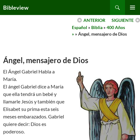
Skip
Search
Bibleview
to
PRIMAR
content
ANTERIOR
SIGUIENTE
MENU
Español
»
Biblia
»
400 Años
»
» Ángel, mensajero de Dios
Ángel, mensajero de Dios
El Ángel Gabriel Habla a
María.
El ángel Gabriel dice a María
que ella tendrá un bebé y
llamarle Jesús y también que
Elisabet su prima esta seis
meses embarazados. Gabriel
quiere decir: Dios es
poderoso.