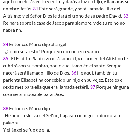
aquí concebirás en tu vientre y darás a luz un hijo, y llamarás su
nombre Jesús.
31
Este será grande, y será llamado Hijo del
Altísimo; y el Señor Dios le dará el trono de su padre David.
33
Reinará sobre la casa de Jacob para siempre, y de su reino no
habrá fin.
34
Entonces María dijo al ángel:
-¿Cómo será esto? Porque yo no conozco varón.
35
-El Espíritu Santo vendrá sobre ti, y el poder del Altísimo te
cubrirá con su sombra, por lo cual también el santo Ser que
nacerá será llamado Hijo de Dios.
36
He aquí, también tu
parienta Elisabet ha concebido un hijo en su vejez. Este es el
sexto mes para ella que era llamada estéril.
37
Porque ninguna
cosa será imposible para Dios.
38
Entonces María dijo:
-He aquí la sierva del Señor; hágase conmigo conforme a tu
palabra.
Y el ángel se fue de ella.