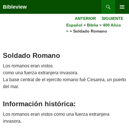
Skip
Search
Bibleview
to
PRIMAR
content
ANTERIOR
SIGUIENTE
MENU
Español
»
Biblia
»
400 Años
»
» Soldado Romano
Soldado Romano
Los romanos eran vistos
como una fuerza extranjera invasora.
La base central de el ejercito romano fué Cesarea, un puerto
del mar.
Información histórica:
Los romanos eran vistos como una fuerza extranjera
invasora.