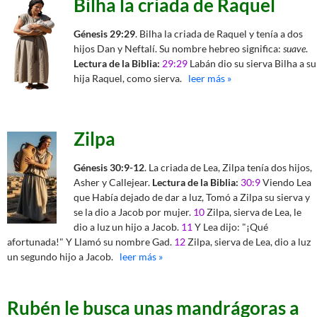
Bilha la criada de Raquel
Génesis 29:29
. Bilha la criada de Raquel y tenía a dos
hijos Dan y Neftalí. Su nombre hebreo significa:
suave
.
Lectura de la Biblia:
29:29
Labán dio su sierva Bilha a su
hija Raquel, como sierva.
leer más »
Zilpa
Génesis 30:9-12
. La criada de Lea, Zilpa tenía dos hijos,
Asher y Callejear.
Lectura de la Biblia:
30:9
Viendo Lea
que Había dejado de dar a luz, Tomó a Zilpa su sierva y
se la dio a Jacob por mujer.
10
Zilpa, sierva de Lea, le
dio a luz un hijo a Jacob.
11
Y Lea dijo: "¡Qué
afortunada!" Y Llamó su nombre Gad.
12
Zilpa, sierva de Lea, dio a luz
un segundo hijo a Jacob.
leer más »
Rubén le busca unas mandrágoras a