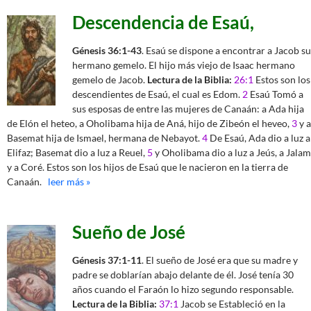
Descendencia de Esaú,
Génesis 36:1-43
. Esaú se dispone a encontrar a Jacob su
hermano gemelo. El hijo más viejo de Isaac hermano
gemelo de Jacob.
Lectura de la Biblia:
26:1
Estos son los
descendientes de Esaú, el cual es Edom.
2
Esaú Tomó a
sus esposas de entre las mujeres de Canaán: a Ada hija
de Elón el heteo, a Oholibama hija de Aná, hijo de Zibeón el heveo,
3
y a
Basemat hija de Ismael, hermana de Nebayot.
4
De Esaú, Ada dio a luz a
Elifaz; Basemat dio a luz a Reuel,
5
y Oholibama dio a luz a Jeús, a Jalam
y a Coré. Estos son los hijos de Esaú que le nacieron en la tierra de
Canaán.
leer más »
Sueño de José
Génesis 37:1-11
. El sueño de José era que su madre y
padre se doblarían abajo delante de él. José tenía 30
años cuando el Faraón lo hizo segundo responsable.
Lectura de la Biblia:
37:1
Jacob se Estableció en la