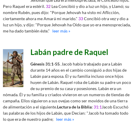
Jehovah que Lea era menospreciada, le Concedió hijos.
Pero Raquel era estéril.
32
Lea Concibió y dio a luz un hijo, y Llamó; su
nombre Rubén, pues dijo: "Porque Jehovah ha visto mi Aflicción,
ciertamente ahora me Amará mi marido."
33
Concibió otra vez y dio a
luz un hijo, y dijo: "Porque Jehovah ha Oído que yo era menospreciada,
me ha dado también éste."
leer más »
Labán padre de Raquel
Génesis 31:1-55
. Jacob había trabajado para Labán
durante 14 años en el cambio consiguió a dos hijas de
Labán para esposa. Él y su familia incluso once hijos
huyen de Labán. Raquel roba de Labán su padre un poco
de su premio de su casa y posesiones. Labán era un
nómada. Él y su familia y criados vivieron en un numeros de tiendas de
campaña. Ellos siguieron a sus ovejas como ser movidos de una tierra
de alimentación a el siguiente.
Lectura de la Biblia:
31:1
Jacob Escuchó
las palabras de los hijos de Labán, que Decían: "Jacob ha tomado todo
lo que era de nuestro padre;
leer más »