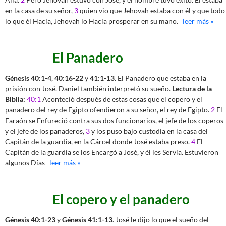
en la casa de su señor,
3
quien vio que Jehovah estaba con él y que todo
lo que él Hacía, Jehovah lo Hacía prosperar en su mano.
leer más »
El Panadero
Génesis 40:1-4
,
40:16-22
y
41:1-13
. El Panadero que estaba en la
prisión con José. Daniel también interpretó su sueño.
Lectura de la
Biblia:
40:1
Aconteció después de estas cosas que el copero y el
panadero del rey de Egipto ofendieron a su señor, el rey de Egipto.
2
El
Faraón se Enfureció contra sus dos funcionarios, el jefe de los coperos
y el jefe de los panaderos,
3
y los puso bajo custodia en la casa del
Capitán de la guardia, en la Cárcel donde José estaba preso.
4
El
Capitán de la guardia se los Encargó a José, y él les Servía. Estuvieron
algunos Días
leer más »
El copero y el panadero
Génesis 40:1-23
y
Génesis 41:1-13
. José le dijo lo que el sueño del