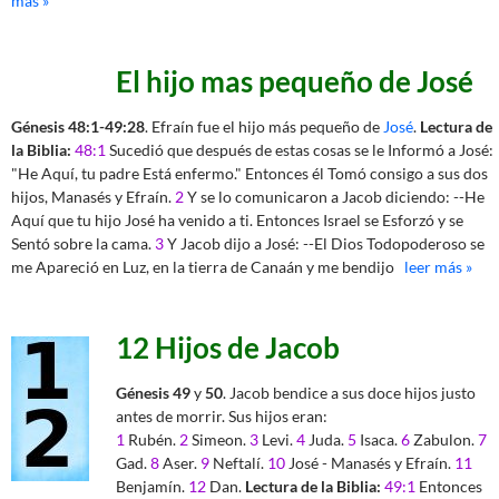
más »
El hijo mas pequeño de José
Génesis 48:1-49:28
. Efraín fue el hijo más pequeño de
José
.
Lectura de
la Biblia:
48:1
Sucedió que después de estas cosas se le Informó a José:
"He Aquí, tu padre Está enfermo." Entonces él Tomó consigo a sus dos
hijos, Manasés y Efraín.
2
Y se lo comunicaron a Jacob diciendo: --He
Aquí que tu hijo José ha venido a ti. Entonces Israel se Esforzó y se
Sentó sobre la cama.
3
Y Jacob dijo a José: --El Dios Todopoderoso se
me Apareció en Luz, en la tierra de Canaán y me bendijo
leer más »
12 Hijos de Jacob
Génesis 49
y
50
. Jacob bendice a sus doce hijos justo
antes de morrir. Sus hijos eran:
1
Rubén.
2
Simeon.
3
Levi.
4
Juda.
5
Isaca.
6
Zabulon.
7
Gad.
8
Aser.
9
Neftalí.
10
José - Manasés y Efraín.
11
Benjamín.
12
Dan.
Lectura de la Biblia:
49:1
Entonces