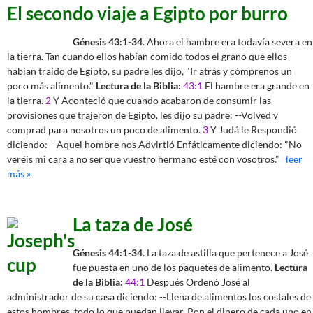
El secondo viaje a Egipto por burro
Génesis 43:1-34
. Ahora el hambre era todavía severa en
la tierra. Tan cuando ellos habían comido todos el grano que ellos
habían traído de Egipto, su padre les dijo, "Ir atrás y cómprenos un
poco más alimento."
Lectura de la Biblia:
43:1
El hambre era grande en
la tierra.
2
Y Aconteció que cuando acabaron de consumir las
provisiones que trajeron de Egipto, les dijo su padre: --Volved y
comprad para nosotros un poco de alimento.
3
Y Judá le Respondió
diciendo: --Aquel hombre nos Advirtió Enfáticamente diciendo: "No
veréis mi cara a no ser que vuestro hermano esté con vosotros."
leer
más »
La taza de José
Génesis 44:1-34
. La taza de astilla que pertenece a José
fue puesta en uno de los paquetes de alimento.
Lectura
de la Biblia:
44:1
Después Ordenó José al
administrador de su casa diciendo: --Llena de alimentos los costales de
estos hombres, todo lo que puedan llevar. Pon el dinero de cada uno en