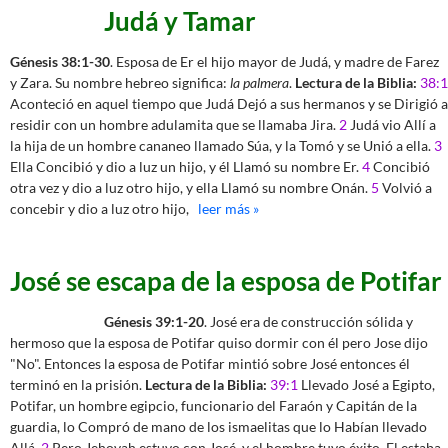
Judá y Tamar
Génesis 38:1-30
. Esposa de Er el hijo mayor de Judá, y madre de Farez
y Zara. Su nombre hebreo significa:
la palmera
.
Lectura de la Biblia:
38:1
Aconteció en aquel tiempo que Judá Dejó a sus hermanos y se Dirigió a
residir con un hombre adulamita que se llamaba Jira.
2
Judá vio Allí a
la hija de un hombre cananeo llamado Súa, y la Tomó y se Unió a ella.
3
Ella Concibió y dio a luz un hijo, y él Llamó su nombre Er.
4
Concibió
otra vez y dio a luz otro hijo, y ella Llamó su nombre Onán.
5
Volvió a
concebir y dio a luz otro hijo,
leer más »
José se escapa de la esposa de Potifar
Génesis 39:1-20
. José era de construcción sólida y
hermoso que la esposa de Potifar quiso dormir con él pero Jose dijo
"No". Entonces la esposa de Potifar mintió sobre José entonces él
terminó en la prisión.
Lectura de la Biblia:
39:1
Llevado José a Egipto,
Potifar, un hombre egipcio, funcionario del Faraón y Capitán de la
guardia, lo Compró de mano de los ismaelitas que lo Habían llevado
Allá.
2
Pero Jehovah estuvo con José, y el hombre tuvo éxito. El estaba