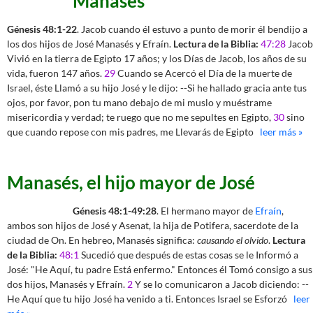
Manases
Génesis 48:1-22
. Jacob cuando él estuvo a punto de morir él bendijo a
los dos hijos de José Manasés y Efraín.
Lectura de la Biblia:
47:28
Jacob
Vivió en la tierra de Egipto 17 años; y los Días de Jacob, los años de su
vida, fueron 147 años.
29
Cuando se Acercó el Día de la muerte de
Israel, éste Llamó a su hijo José y le dijo: --Si he hallado gracia ante tus
ojos, por favor, pon tu mano debajo de mi muslo y muéstrame
misericordia y verdad; te ruego que no me sepultes en Egipto,
30
sino
que cuando repose con mis padres, me Llevarás de Egipto
leer más »
Manasés, el hijo mayor de José
Génesis 48:1-49:28
. El hermano mayor de
Efraín
,
ambos son hijos de José y Asenat, la hija de Potifera, sacerdote de la
ciudad de On. En hebreo, Manasés significa:
causando el olvido
.
Lectura
de la Biblia:
48:1
Sucedió que después de estas cosas se le Informó a
José: "He Aquí, tu padre Está enfermo." Entonces él Tomó consigo a sus
dos hijos, Manasés y Efraín.
2
Y se lo comunicaron a Jacob diciendo: --
He Aquí que tu hijo José ha venido a ti. Entonces Israel se Esforzó
leer