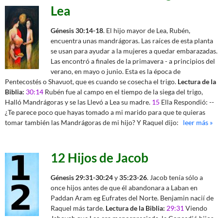
Lea
Génesis 30:14-18
. El hijo mayor de Lea, Rubén,
encuentra unas mandrágoras. Las raíces de esta planta
se usan para ayudar a la mujeres a quedar embarazadas.
Las encontró a finales de la primavera - a principios del
verano, en mayo o junio. Esta es la época de
Pentecostés o Shavuot, que es cuando se cosecha el trigo.
Lectura de la
Biblia:
30:14
Rubén fue al campo en el tiempo de la siega del trigo,
Halló Mandrágoras y se las Llevó a Lea su madre.
15
Ella Respondió: --
¿Te parece poco que hayas tomado a mi marido para que te quieras
tomar también las Mandrágoras de mi hijo? Y Raquel dijo:
leer más »
12 Hijos de Jacob
Génesis 29:31-30:24
y
35:23-26
. Jacob tenía sólo a
once hijos antes de que él abandonara a Laban en
Paddan Aram eg Eufrates del Norte. Benjamin nacií de
Raquel más tarde.
Lectura de la Biblia:
29:31
Viendo