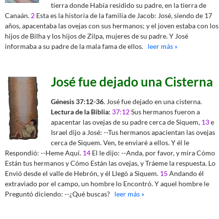
tierra donde Había residido su padre, en la tierra de
Canaán.
2
Esta es la historia de la familia de Jacob: José, siendo de 17
años, apacentaba las ovejas con sus hermanos; y el joven estaba con los
hijos de Bilha y los hijos de Zilpa, mujeres de su padre. Y José
informaba a su padre de la mala fama de ellos.
leer más »
José fue dejado una Cisterna
Génesis 37:12-36
. José fue dejado en una cisterna.
Lectura de la Biblia:
37:12
Sus hermanos fueron a
apacentar las ovejas de su padre cerca de Siquem,
13
e
Israel dijo a José: --Tus hermanos apacientan las ovejas
cerca de Siquem. Ven, te enviaré a ellos. Y él le
Respondió: --Heme Aquí.
14
El le dijo: --Anda, por favor, y mira Cómo
Están tus hermanos y Cómo Están las ovejas, y Tráeme la respuesta. Lo
Envió desde el valle de Hebrón, y él Llegó a Siquem.
15
Andando él
extraviado por el campo, un hombre lo Encontró. Y aquel hombre le
Preguntó diciendo: --¿Qué buscas?
leer más »