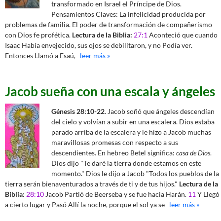
transformado en Israel el Príncipe de Dios.
Pensamientos Claves: La infelicidad producida por
problemas de familia. El poder de transformación de compañerismo
con Dios fe profética.
Lectura de la Biblia:
27:1
Aconteció que cuando
Isaac Había envejecido, sus ojos se debilitaron, y no Podía ver.
Entonces Llamó a Esaú,
leer más »
Jacob sueña con una escala y ángeles
Génesis 28:10-22
. Jacob soñó que ángeles descendían
del cielo y volvían a subir en una escalera. Dios estaba
parado arriba de la escalera y le hizo a Jacob muchas
maravillosas promesas con respecto a sus
descendientes. En hebreo Betel significa:
casa de Dios
.
Dios dijo "Te daré la tierra donde estamos en este
momento." Dios le dijo a Jacob "Todos los pueblos de la
tierra serán bienaventurados a través de ti y de tus hijos."
Lectura de la
Biblia:
28:10
Jacob Partió de Beerseba y se fue hacia Harán.
11
Y Llegó
a cierto lugar y Pasó Allí la noche, porque el sol ya se
leer más »