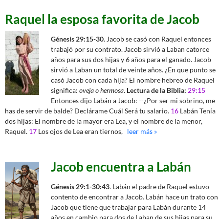
Raquel la esposa favorita de Jacob
Génesis 29:15-30
. Jacob se casó con Raquel entonces
trabajó por su contrato. Jacob sirvió a Laban catorce
años para sus dos hijas y 6 años para el ganado. Jacob
sirvió a Laban un total de veinte años. ¿En que punto se
casó Jacob con cada hija? El nombre hebreo de Raquel
significa:
oveja o hermosa
.
Lectura de la Biblia:
29:15
Entonces dijo Labán a Jacob: --¿Por ser mi sobrino, me
has de servir de balde? Declárame Cuál Será tu salario.
16
Labán Tenía
dos hijas: El nombre de la mayor era Lea, y el nombre de la menor,
Raquel.
17
Los ojos de Lea eran tiernos,
leer más »
Jacob encuentra a Labán
Génesis 29:1-30:43
. Labán el padre de Raquel estuvo
contento de encontrar a Jacob. Labán hace un trato con
Jacob que tiene que trabajar para Labán durante 14
años en cambio para dos de Laban de sus hijas para su