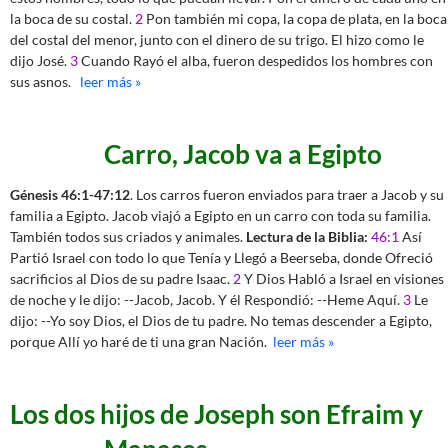
la boca de su costal.
2
Pon también mi copa, la copa de plata, en la boca
del costal del menor, junto con el dinero de su trigo. El hizo como le
dijo José.
3
Cuando Rayó el alba, fueron despedidos los hombres con
sus asnos.
leer más »
Carro, Jacob va a Egipto
Génesis 46:1-47:12
. Los carros fueron enviados para traer a Jacob y su
familia a Egipto. Jacob viajó a Egipto en un carro con toda su familia.
También todos sus criados y animales.
Lectura de la Biblia:
46:1
Así
Partió Israel con todo lo que Tenía y Llegó a Beerseba, donde Ofreció
sacrificios al Dios de su padre Isaac.
2
Y Dios Habló a Israel en visiones
de noche y le dijo: --Jacob, Jacob. Y él Respondió: --Heme Aquí.
3
Le
dijo: --Yo soy Dios, el Dios de tu padre. No temas descender a Egipto,
porque Allí yo haré de ti una gran Nación.
leer más »
Los dos hijos de Joseph son Efraim y