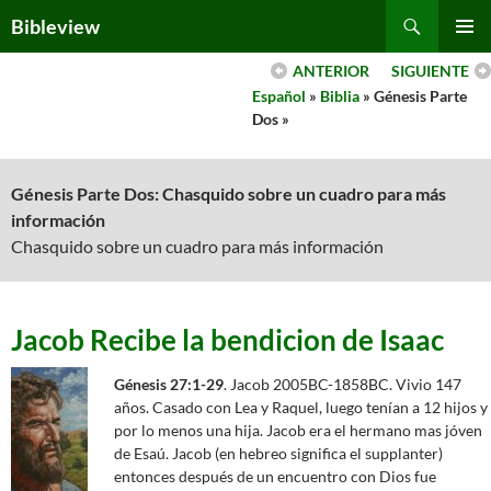
Skip
Search
Bibleview
to
PRIMAR
content
ANTERIOR
SIGUIENTE
MENU
Español
»
Biblia
» Génesis Parte
Dos »
Génesis Parte Dos: Chasquido sobre un cuadro para más
información
Chasquido sobre un cuadro para más información
Jacob Recibe la bendicion de Isaac
Génesis 27:1-29
. Jacob 2005BC-1858BC. Vivio 147
años. Casado con Lea y Raquel, luego tenían a 12 hijos y
por lo menos una hija. Jacob era el hermano mas jóven
de Esaú. Jacob (en hebreo significa el supplanter)
entonces después de un encuentro con Dios fue