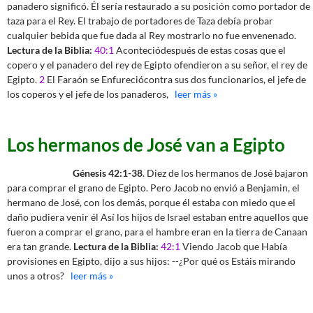
panadero significó. Él sería restaurado a su posición como portador de
taza para el Rey. El trabajo de portadores de Taza debía probar
cualquier bebida que fue dada al Rey mostrarlo no fue envenenado.
Lectura de la Biblia:
40:1
Aconteciódespués de estas cosas que el
copero y el panadero del rey de Egipto ofendieron a su señor, el rey de
Egipto.
2
El Faraón se Enfureciócontra sus dos funcionarios, el jefe de
los coperos y el jefe de los panaderos,
leer más »
Los hermanos de José van a Egipto
Génesis 42:1-38
. Diez de los hermanos de José bajaron
para comprar el grano de Egipto. Pero Jacob no envió a Benjamin, el
hermano de José, con los demás, porque él estaba con miedo que el
daño pudiera venir él Así los hijos de Israel estaban entre aquellos que
fueron a comprar el grano, para el hambre eran en la tierra de Canaan
era tan grande.
Lectura de la Biblia:
42:1
Viendo Jacob que Había
provisiones en Egipto, dijo a sus hijos: --¿Por qué os Estáis mirando
unos a otros?
leer más »