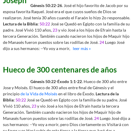
Génesis 50:22-26
. José el hijo favorito de Jacob por su
esposa favorita Raquel. José era el que cuyos sueños de Dios se
realizaron. José tenía 30 años cuando el Faraón lo hizo 2o responsable.
Lectura de la Biblia:
50:22
José se Quedó en Egipto con la familia de su
padre. José Vivió 110 años,
23
y vio José a los hijos de Efraín hasta la
tercera Generación. También cuando nacieron los hijos de Maquir hijo
de Manasés fueron puestos sobre las rodillas de José.
24
Luego José
dijo a sus hermanos: --Yo voy a morir,
leer más »
Hueco de 300 centenares de años
Génesis 50:22
-
Éxodo 1:1-22
. Hueco de 300 año entre
Jose y Moisés. El hueco de 300 años entre final de Génesis y el
principio
de la Vida de Moisés
en el libro de Éxodo.
Lectura de la
Biblia:
50:22
José se Quedó en Egipto con la familia de su padre. José
Vivió 110 años,
23
y vio José a los hijos de Efraín hasta la tercera
Generación. También cuando nacieron los hijos de Maquir hijo de
Manasés fueron puestos sobre las rodillas de José.
24
Luego José dijo a
sus hermanos: --Yo voy a morir, pero Dios ciertamente os Visitará con
su favor y os Hará subir de esta tierra a la tierra que Juró dar a