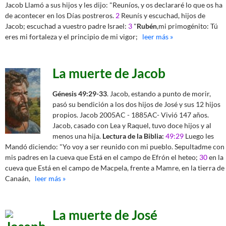
Jacob Llamó a sus hijos y les dijo: "Reuníos, y os declararé lo que os ha
de acontecer en los Días postreros.
2
Reunís y escuchad, hijos de
Jacob; escuchad a vuestro padre Israel:
3
"
Rubén
,mi primogénito: Tú
eres mi fortaleza y el principio de mi vigor;
leer más »
La muerte de Jacob
Génesis 49:29-33
. Jacob, estando a punto de morir,
pasó su bendición a los dos hijos de José y sus 12 hijos
propios. Jacob 2005AC - 1885AC- Vivió 147 años.
Jacob, casado con Lea y Raquel, tuvo doce hijos y al
menos una hija.
Lectura de la Biblia:
49:29
Luego les
Mandó diciendo: "Yo voy a ser reunido con mi pueblo. Sepultadme con
mis padres en la cueva que Está en el campo de Efrón el heteo;
30
en la
cueva que Está en el campo de Macpela, frente a Mamre, en la tierra de
Canaán,
leer más »
La muerte de José