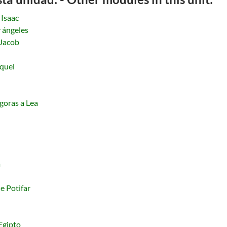
 Isaac
 ángeles
 Jacob
quel
goras a Lea
a
e Potifar
Egipto