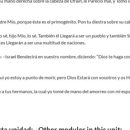
su mano derecha sobre la cabeza de Efraín, le Pareció mal, y Tomó 
adre Mío, porque éste es el primogénito. Pon tu diestra sobre su ca
o sé, hijo Mío, lo sé. También él Llegará a ser un pueblo y tambi
tes Llegarán a ser una multitud de naciones.
o: –Israel Bendecirá en vuestro nombre, diciendo: “Dios te haga c
uí yo estoy a punto de morir, pero Dios Estará con vosotros y os Ha
e a tus hermanos, la cual yo tomé de mano del amorreo con mi espa
a unidad: - Other modules in this unit: