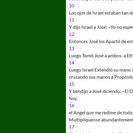
10
Los ojos de Israel estaban tan de
11
Y dijo Israel a José: –Yo no esp
12
Entonces José los Apartó de entre
13
Luego Tomó José a ambos: a Efraín
14
Luego Israel Extendió su mano d
cruzando sus manos a Propósito
15
Y bendijo a José diciendo: –El 
hoy,
16
el Angel que me redime de todo 
Multiplíquense abundantemente 
17