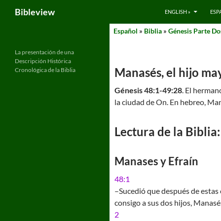
Search
Bibleview
ENGLISH »
ESP
Skip
Español
»
Biblia
»
Génesis Parte Do
to
content
La presentación de una
Descripción Histórica
Manasés, el hijo ma
Cronológica de la Biblia
Génesis 48:1-49:28
. El herma
la ciudad de On. En hebreo, Man
Lectura de la Biblia:
Manases y Efraín
48:1
–Sucedió que después de estas c
consigo a sus dos hijos, Manasés
2