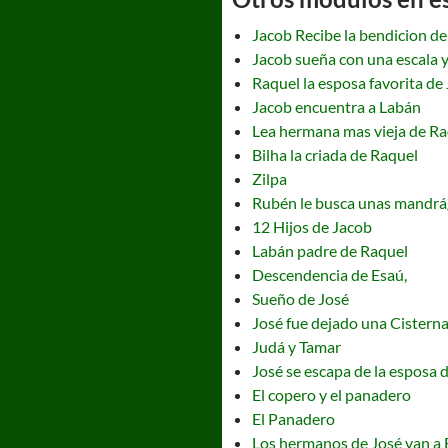
Jacob Recibe la bendicion de
Jacob sueña con una escala y
Raquel la esposa favorita de
Jacob encuentra a Labán
Lea hermana mas vieja de Ra
Bilha la criada de Raquel
Zilpa
Rubén le busca unas mandrá
12 Hijos de Jacob
Labán padre de Raquel
Descendencia de Esaú,
Sueño de José
José fue dejado una Cistern
Judá y Tamar
José se escapa de la esposa d
El copero y el panadero
El Panadero
Los hermanos de José van a 