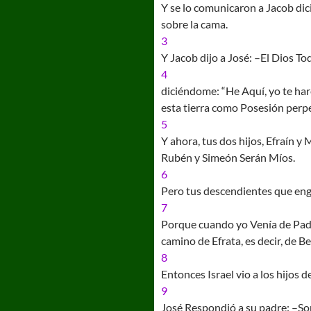
Y se lo comunicaron a Jacob dici
sobre la cama.
3
Y Jacob dijo a José: –El Dios T
4
diciéndome: “He Aquí, yo te haré
esta tierra como Posesión perpe
5
Y ahora, tus dos hijos, Efraín y 
Rubén y Simeón Serán Míos.
6
Pero tus descendientes que eng
7
Porque cuando yo Venía de Padan-
camino de Efrata, es decir, de Be
8
Entonces Israel vio a los hijos 
9
José Respondió a su padre: –Son