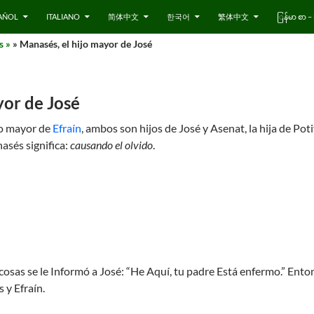
AÑOL
ITALIANO
简体中文
한국어
繁体中文
ြန်မာ စာ
s »
» Manasés, el hijo mayor de José
yor de José
no mayor de
Efraín
, ambos son hijos de José y Asenat, la hija de Pot
asés significa:
causando el olvido
.
osas se le Informó a José: “He Aquí, tu padre Está enfermo.” Ento
 y Efraín.