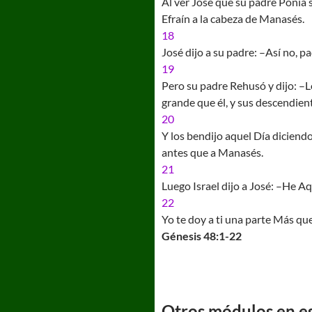
Al ver José que su padre Ponía 
Efraín a la cabeza de Manasés.
18
José dijo a su padre: –Así no, p
19
Pero su padre Rehusó y dijo: –L
grande que él, y sus descendien
20
Y los bendijo aquel Día diciend
antes que a Manasés.
21
Luego Israel dijo a José: –He Aq
22
Yo te doy a ti una parte Más qu
Génesis 48:1-22
Otros módulos en est