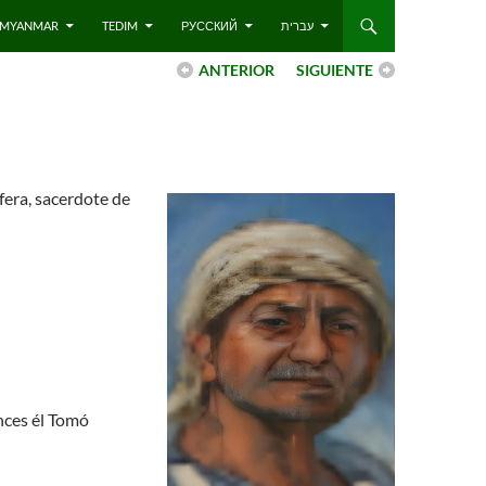
 – MYANMAR
TEDIM
РУССКИЙ
עברית
ANTERIOR
SIGUIENTE
ifera, sacerdote de
nces él Tomó