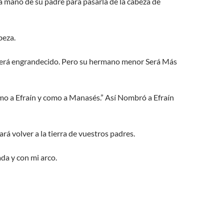
la mano de su padre para pasarla de la cabeza de
beza.
én Será engrandecido. Pero su hermano menor Será Más
omo a Efraín y como a Manasés.” Así Nombró a Efraín
rá volver a la tierra de vuestros padres.
da y con mi arco.