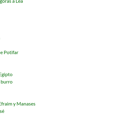
goras a Lea
a
e Potifar
Egipto
r burro
 Efraim y Manases
sé