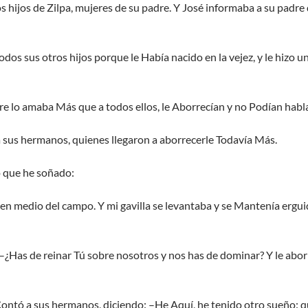
los hijos de Zilpa, mujeres de su padre. Y José informaba a su padre
dos sus otros hijos porque le Había nacido en la vejez, y le hizo u
e lo amaba Más que a todos ellos, le Aborrecían y no Podían habl
 sus hermanos, quienes llegaron a aborrecerle Todavía Más.
o que he soñado:
n medio del campo. Y mi gavilla se levantaba y se Mantenía erguid
¿Has de reinar Tú sobre nosotros y nos has de dominar? Y le abor
ntó a sus hermanos, diciendo: –He Aquí, he tenido otro sueño: que 