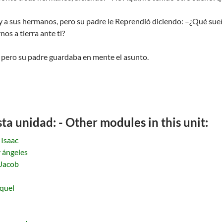
y a sus hermanos, pero su padre le Reprendió diciendo: –¿Qué sueñ
os a tierra ante ti?
, pero su padre guardaba en mente el asunto.
a unidad: - Other modules in this unit:
 Isaac
 ángeles
 Jacob
quel