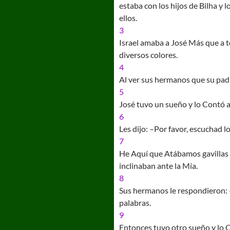
estaba con los hijos de Bilha y 
ellos.
3
Israel amaba a José Más que a to
diversos colores.
4
Al ver sus hermanos que su padr
5
José tuvo un sueño y lo Contó a
6
Les dijo: –Por favor, escuchad l
7
He Aquí que Atábamos gavillas e
inclinaban ante la Mía.
8
Sus hermanos le respondieron: –
palabras.
9
Entonces tuvo otro sueño y lo Co