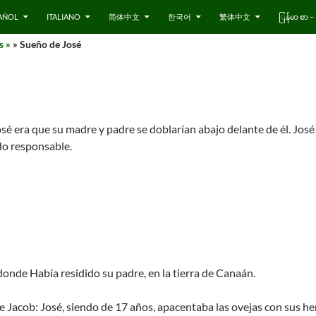
AÑOL
ITALIANO
简体中文
한국어
繁体中文
ြန်မာ စာ
s »
» Sueño de José
osé era que su madre y padre se doblarían abajo delante de él. José
do responsable.
 donde Había residido su padre, en la tierra de Canaán.
a de Jacob: José, siendo de 17 años, apacentaba las ovejas con sus h