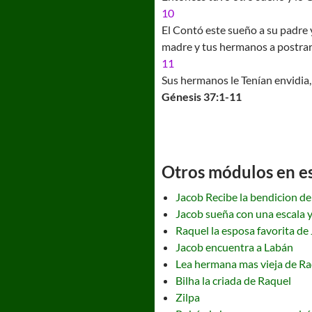
10
El Contó este sueño a su padre 
madre y tus hermanos a postrarn
11
Sus hermanos le Tenían envidia
Génesis 37:1-11
Otros módulos en est
Jacob Recibe la bendicion de
Jacob sueña con una escala y
Raquel la esposa favorita de
Jacob encuentra a Labán
Lea hermana mas vieja de Ra
Bilha la criada de Raquel
Zilpa