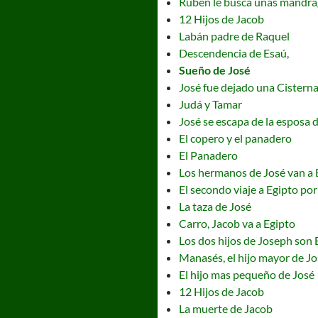
Rubén le busca unas mandrá
12 Hijos de Jacob
Labán padre de Raquel
Descendencia de Esaú,
Sueño de José
José fue dejado una Cistern
Judá y Tamar
José se escapa de la esposa d
El copero y el panadero
El Panadero
Los hermanos de José van a 
El secondo viaje a Egipto po
La taza de José
Carro, Jacob va a Egipto
Los dos hijos de Joseph son
Manasés, el hijo mayor de Jo
El hijo mas pequeño de José
12 Hijos de Jacob
La muerte de Jacob