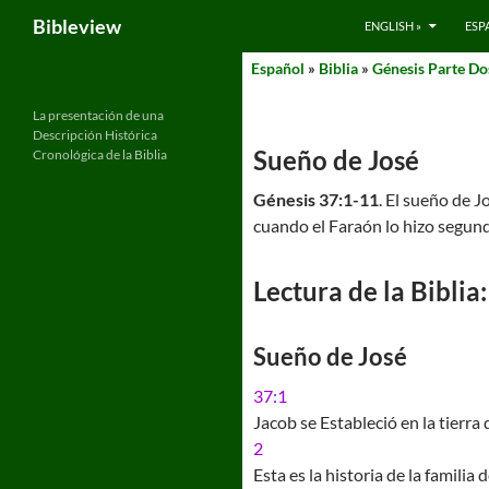
Search
Bibleview
ENGLISH »
ESP
Skip
Español
»
Biblia
»
Génesis Parte Do
to
content
La presentación de una
Descripción Histórica
Sueño de José
Cronológica de la Biblia
Génesis 37:1-11
. El sueño de J
cuando el Faraón lo hizo segun
Lectura de la Biblia:
Sueño de José
37:1
Jacob se Estableció en la tierra
2
Esta es la historia de la famili