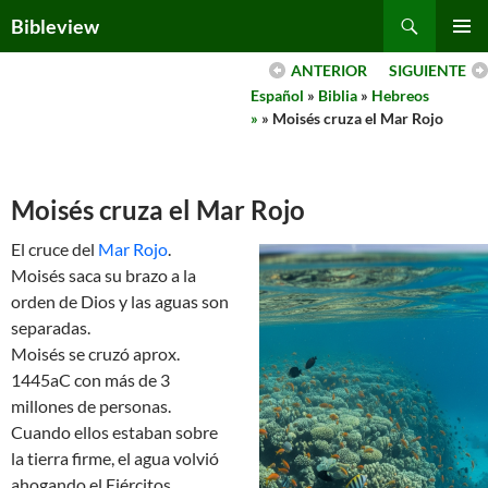
Skip
Search
Bibleview
to
PRIMAR
content
ANTERIOR
SIGUIENTE
MENU
Español
»
Biblia
»
Hebreos
»
» Moisés cruza el Mar Rojo
Moisés cruza el Mar Rojo
El cruce del
Mar Rojo
.
Moisés saca su brazo a la
orden de Dios y las aguas son
separadas.
Moisés se cruzó aprox.
1445aC con más de 3
millones de personas.
Cuando ellos estaban sobre
la tierra firme, el agua volvió
ahogando el Ejércitos