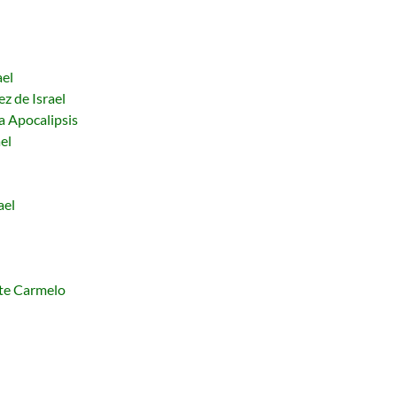
ael
ez de Israel
a Apocalipsis
el
ael
nte Carmelo