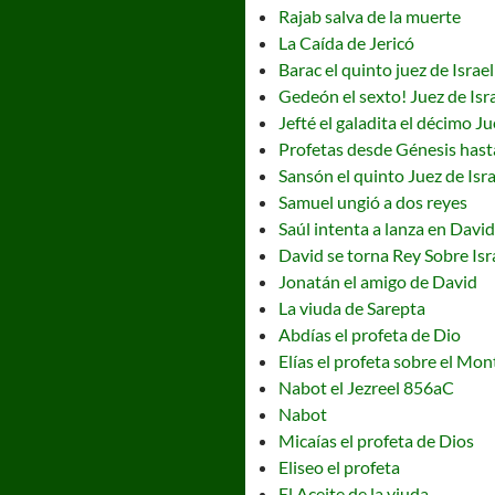
Rajab salva de la muerte
La Caída de Jericó
Barac el quinto juez de Israel
Gedeón el sexto! Juez de Isr
Jefté el galadita el décimo Ju
Profetas desde Génesis hast
Sansón el quinto Juez de Isra
Samuel ungió a dos reyes
Saúl intenta a lanza en David
David se torna Rey Sobre Isr
Jonatán el amigo de David
La viuda de Sarepta
Abdías el profeta de Dio
Elías el profeta sobre el Mo
Nabot el Jezreel 856aC
Nabot
Micaías el profeta de Dios
Eliseo el profeta
El Aceite de la viuda