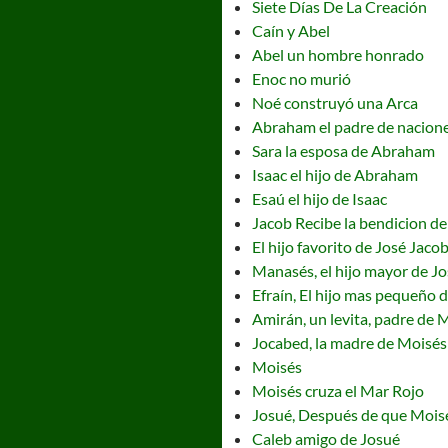
Siete Días De La Creación
Caín y Abel
Abel un hombre honrado
Enoc no murió
Noé construyó una Arca
Abraham el padre de nacion
Sara la esposa de Abraham
Isaac el hijo de Abraham
Esaú el hijo de Isaac
Jacob Recibe la bendicion de
El hijo favorito de José Jaco
Manasés, el hijo mayor de Jo
Efraín, El hijo mas pequeño 
Amirán, un levita, padre de 
Jocabed, la madre de Moisés
Moisés
Moisés cruza el Mar Rojo
Josué, Después de que Moisé
Caleb amigo de Josué