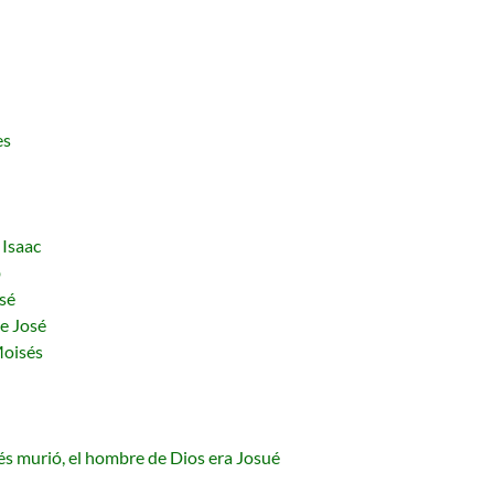
es
 Isaac
b
sé
de José
Moisés
s murió, el hombre de Dios era Josué