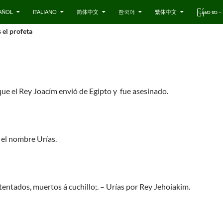
AÑOL
ITALIANO
简体中文
한국어
繁体中文
ြန်မာ စာ
 el profeta
 que el Rey Joacím envió de Egipto y fue asesinado.
 el nombre Urías.
entados, muertos á cuchillo;. – Urías por Rey Jehoiakim.