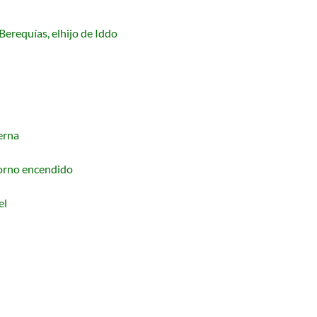
 Berequías, elhijo de Iddo
erna
horno encendido
el