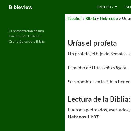
Search
Bibleview
ENGLISH »
ESP
Skip
Español
»
Biblia
»
Hebreos »
» Urías
to
content
La presentación de una
Descripción Histórica
Urías el profeta
Cronológica de la Biblia
Un profeta, el hijo de Semaías,
El medio de Urías
Jah es ligero
.
Seis hombres en la Biblia tienen
Lectura de la Biblia:
Fueron apedreados, aserrados, t
Hebreos 11:37