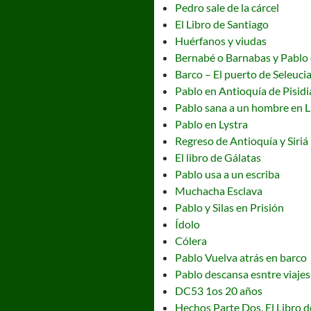
Pedro sale de la cárcel
El Libro de Santiago
Huérfanos y viudas
Bernabé o Barnabas y Pablo
Barco – El puerto de Seleuci
Pablo en Antioquía de Pisidi
Pablo sana a un hombre en L
Pablo en Lystra
Regreso de Antioquía y Siriá
El libro de Gálatas
Pablo usa a un escriba
Muchacha Esclava
Pablo y Silas en Prisión
Ídolo
Cólera
Pablo Vuelva atrás en barco
Pablo descansa esntre viajes
DC53 1os 20 años
Hechos Parte Dos, El Libro 