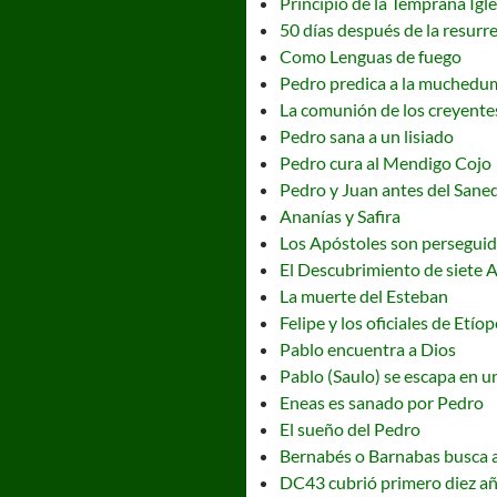
Principio de la Temprana Igle
50 días después de la resurr
Como Lenguas de fuego
Pedro predica a la muchedu
La comunión de los creyente
Pedro sana a un lisiado
Pedro cura al Mendigo Cojo
Pedro y Juan antes del Sane
Ananías y Safira
Los Apóstoles son persegui
El Descubrimiento de siete 
La muerte del Esteban
Felipe y los oficiales de Etíop
Pablo encuentra a Dios
Pablo (Saulo) se escapa en u
Eneas es sanado por Pedro
El sueño del Pedro
Bernabés o Barnabas busca 
DC43 cubrió primero diez a