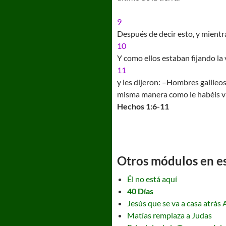
9
Después de decir esto, y mientra
10
Y como ellos estaban fijando la 
11
y les dijeron: –Hombres galileos
misma manera como le habéis vist
Hechos 1:6-11
Otros módulos en est
Él no está aquí
40 Días
Jesús que se va a casa atrás 
Matías remplaza a Judas