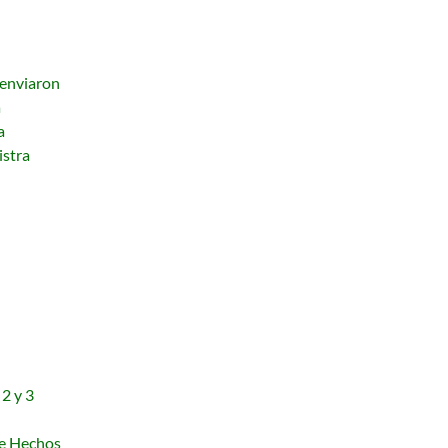
 enviaron
a
a
istra
 2 y 3
de Hechos