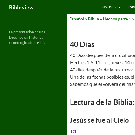
Search
Bibleview
ENGLISH »
ESP
Skip
Español
»
Biblia
»
Hechos parte 1 »
to
content
La presentación de una
Descripción Histórica
40 Días
Cronológica de la Biblia
40 Días después de la crucifixió
Hechos 1:6-11 – el jueves, 14 d
40 días después de la resurrecció
Una de las fechas posibles es, el
Sabemos que él volverá del mis
Lectura de la Biblia:
Jesús se fue al Cielo
1:1