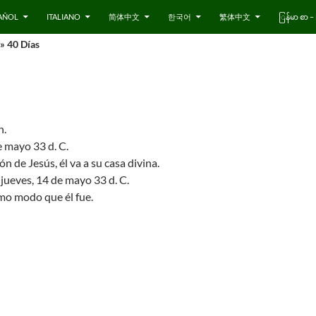
AÑOL
ITALIANO
简体中文
한국어
繁体中文
ြန်မာ စာ
» 40 Días
n.
e mayo 33 d. C.
n de Jesús, él va a su casa divina.
 jueves, 14 de mayo 33 d. C.
mo modo que él fue.