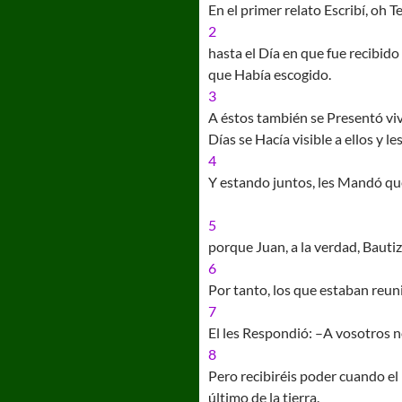
En el primer relato Escribí, oh 
2
hasta el Día en que fue recibid
que Había escogido.
3
A éstos también se Presentó vi
Días se Hacía visible a ellos y l
4
Y estando juntos, les Mandó que
5
porque Juan, a la verdad, Bauti
6
Por tanto, los que estaban reuni
7
El les Respondió: –A vosotros no
8
Pero recibiréis poder cuando el 
último de la tierra.