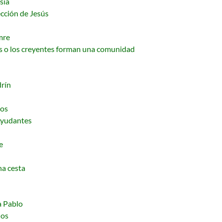
sia
ección de Jesús
mre
s o los creyentes forman una comunidad
drín
dos
Ayudantes
e
na cesta
a Pablo
ños