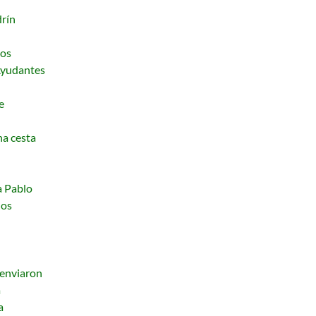
drín
dos
Ayudantes
e
na cesta
a Pablo
ños
 enviaron
a
a