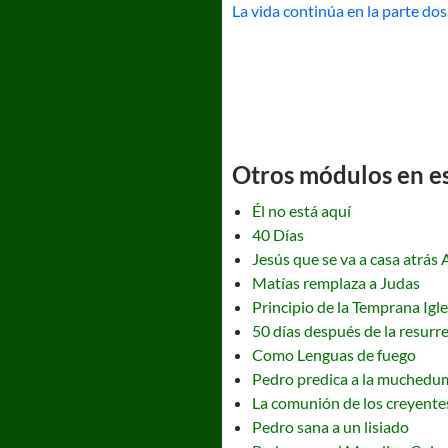
La vida continúa en la parte dos
Otros módulos en est
Él no está aquí
40 Días
Jesús que se va a casa atrás 
Matías remplaza a Judas
Principio de la Temprana Igle
50 días después de la resurr
Como Lenguas de fuego
Pedro predica a la muchedu
La comunión de los creyente
Pedro sana a un lisiado