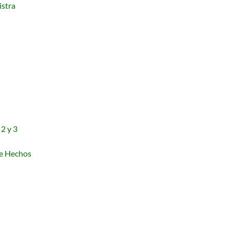
istra
 2 y 3
de Hechos