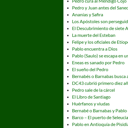
Pedro cura al Mendigo Cojo
Pedro y Juan antes del Sane
Ananías y Safira
Los Apóstoles son persegui
El Descubrimiento de siete 
La muerte del Esteban
Felipe y los oficiales de Etíop
Pablo encuentra a Dios
Pablo (Saulo) se escapa en u
Eneas es sanado por Pedro
El sueño del Pedro
Bernabés o Barnabas busca 
DC43 cubrió primero diez a
Pedro sale de la cárcel
El Libro de Santiago
Huérfanos y viudas
Bernabé o Barnabas y Pablo
Barco – El puerto de Seleuci
Pablo en Antioquía de Pisidi