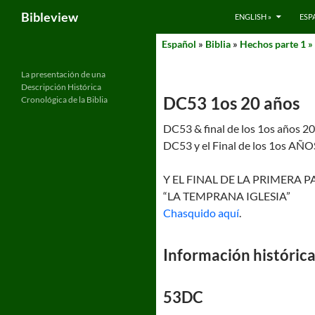
Search
Bibleview
ENGLISH »
ESP
Skip
Español
»
Biblia
»
Hechos parte 1 »
to
content
La presentación de una
Descripción Histórica
DC53 1os 20 años
Cronológica de la Biblia
DC53 & final de los 1os años 20
DC53 y el Final de los 1os AÑOS
Y EL FINAL DE LA PRIMERA
“LA TEMPRANA IGLESIA”
Chasquido aquí
.
Información histórica
53DC