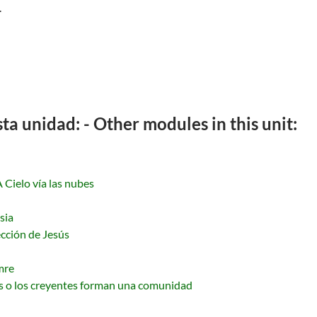
.
a unidad: - Other modules in this unit:
A Cielo vía las nubes
sia
ección de Jesús
mre
s o los creyentes forman una comunidad