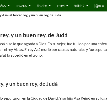
AÑOL
ITALIANO
简体中文
한국어
繁体中文
ြန်မာ စာ
y Asá- el tercer rey, y un buen rey, de Judá
 rey, y un buen rey, de Judá
Asá hizo lo que agrada a Dios. En su vejez, fue tullido por una enfer
ior, el rey Abías. El rey Asá murió por causas naturales y fue sepul
afat lo sucedió en el trono.
ey, y un buen rey, de Judá
o sepultaron en la Ciudad de David. Y su hijo Asa Reinó en su luga