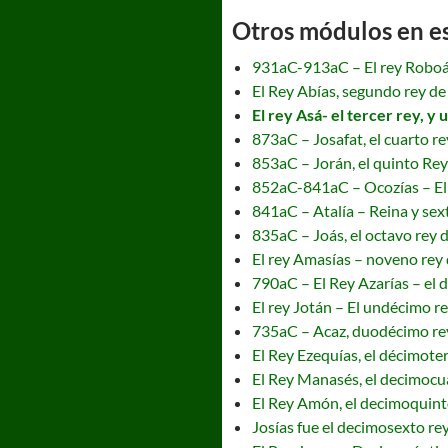
Otros módulos en est
931aC-913aC – El rey Roboán
El Rey Abías, segundo rey de
El rey Asá- el tercer rey, y
873aC – Josafat, el cuarto r
853aC – Jorán, el quinto Rey
852aC-841aC – Ocozías – El 
841aC – Atalía – Reina y se
835aC – Joás, el octavo rey 
El rey Amasías – noveno rey 
790aC – El Rey Azarías – el d
El rey Jotán – El undécimo r
735aC – Acaz, duodécimo re
El Rey Ezequías, el décimote
El Rey Manasés, el decimocu
El Rey Amón, el decimoquint
Josías fue el decimosexto rey