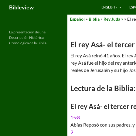
Search
Bibleview
ENGLISH »
ESP
Skip
Español
»
Biblia
»
Rey Juda »
» El re
to
content
La presentación de una
Descripción Histórica
El rey Asá- el tercer
Cronológica de la Biblia
El rey Asá reinó 41 años. El rey 
rey Asá fue el hijo del rey anter
reales de Jerusalén y su hijo Jos
Lectura de la Biblia:
El rey Asá- el tercer r
15:8
Abías Reposó con sus padres, y l
9