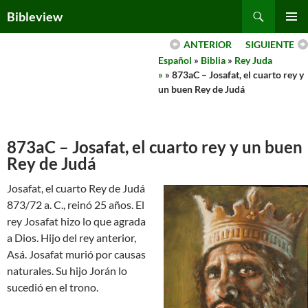
Skip
Search
Bibleview
to
PRIMAR
content
ANTERIOR
SIGUIENTE
MENU
Español
»
Biblia
»
Rey Juda
»
» 873aC – Josafat, el cuarto rey y
un buen Rey de Judá
873aC – Josafat, el cuarto rey y un buen
Rey de Judá
Josafat, el cuarto Rey de Judá
873/72 a. C., reinó 25 años. El
rey Josafat hizo lo que agrada
a Dios. Hijo del rey anterior,
Asá. Josafat murió por causas
naturales. Su hijo Jorán lo
sucedió en el trono.