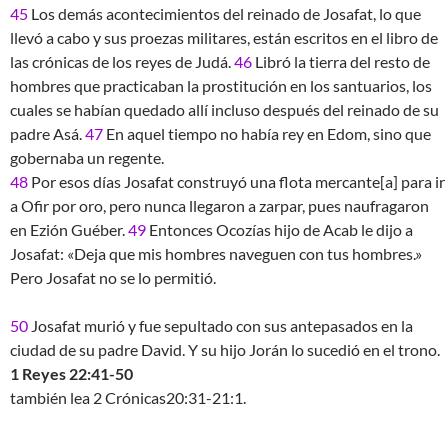
45
Los demás acontecimientos del reinado de Josafat, lo que
llevó a cabo y sus proezas militares, están escritos en el libro de
las crónicas de los reyes de Judá.
46
Libró la tierra del resto de
hombres que practicaban la prostitución en los santuarios, los
cuales se habían quedado allí incluso después del reinado de su
padre Asá.
47
En aquel tiempo no había rey en Edom, sino que
gobernaba un regente.
48
Por esos días Josafat construyó una flota mercante[a] para ir
a Ofir por oro, pero nunca llegaron a zarpar, pues naufragaron
en Ezión Guéber.
49
Entonces Ocozías hijo de Acab le dijo a
Josafat: «Deja que mis hombres naveguen con tus hombres.»
Pero Josafat no se lo permitió.
50
Josafat murió y fue sepultado con sus antepasados en la
ciudad de su padre David. Y su hijo Jorán lo sucedió en el trono.
1 Reyes 22:41-50
también lea 2 Crónicas20:31-21:1.