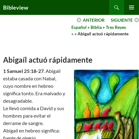
Skip
Search
Bibleview
to
PRIMAR
content
ANTERIOR
SIGUIENTE
MENU
Español
»
Biblia
»
Tres Reyes
»
» Abigaíl actuó rápidamente
Abigaíl actuó rápidamente
1 Samuel 25:18-27
. Abigaíl
estaba casada con Nabal,
cuyo nombre en hebreo
significa tonto. Era malvado y
desagradable.
Le llevó comida a David y sus
hombres para evitar el
derrame de sangre.
Abigaíl en hebreo significa:
fuente de alegría
.