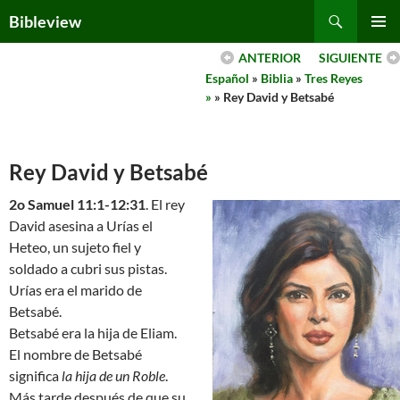
Skip
Search
Bibleview
to
PRIMAR
content
ANTERIOR
SIGUIENTE
MENU
Español
»
Biblia
»
Tres Reyes
»
» Rey David y Betsabé
Rey David y Betsabé
2o Samuel 11:1-12:31
. El rey
David asesina a Urías el
Heteo, un sujeto fiel y
soldado a cubri sus pistas.
Urías era el marido de
Betsabé.
Betsabé era la hija de Eliam.
El nombre de Betsabé
significa
la hija de un Roble
.
Más tarde después de que su