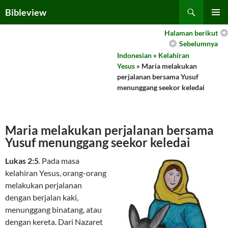
Skip
Search
Bibleview
to
PRIMAR
content
Halaman berikut
MENU
Sebelumnya
Indonesian
»
Kelahiran
Yesus
» Maria melakukan
perjalanan bersama Yusuf
menunggang seekor keledai
Maria melakukan perjalanan bersama
Yusuf menunggang seekor keledai
Lukas 2:5
. Pada masa
kelahiran Yesus, orang-orang
melakukan perjalanan
dengan berjalan kaki,
menunggang binatang, atau
dengan kereta. Dari Nazaret