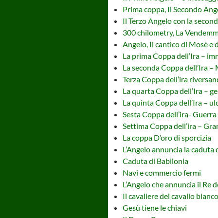
Prima coppa, Il Secondo Ang
Il Terzo Angelo con la seco
300 chilometry, La Vendemmi
Angelo, Il cantico di Mosè e 
La prima Coppa dell’Ira – i
La seconda Coppa dell’Ira –
Terza Coppa dell’ira riversa
La quarta Coppa dell’Ira – ge
La quinta Coppa dell’Ira – ul
Sesta Coppa dell’ira- Guerra
Settima Coppa dell’ira – Gra
La coppa D’oro di sporcizia
L’Angelo annuncia la caduta 
Caduta di Babilonia
Navi e commercio fermi
L’Angelo che annuncia il Re d
Il cavaliere del cavallo bianc
Gesù tiene le chiavi