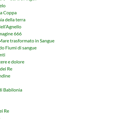
elo
nda Coppa
a della terra
dell’Agnello
mmagine 666
 Mare trasformato in Sangue
ndo Fiumi di sangue
nti
cere e dolore
 dei Re
ndine
di Babilonia
ei Re
o