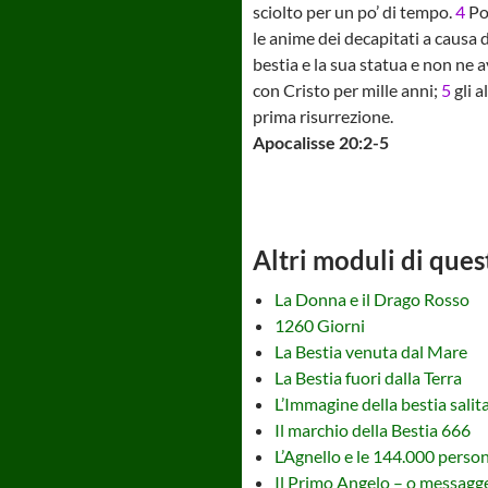
sciolto per un po’ di tempo.
4
Poi
le anime dei decapitati a causa 
bestia e la sua statua e non ne 
con Cristo per mille anni;
5
gli a
prima risurrezione.
Apocalisse 20:2-5
Altri moduli di ques
La Donna e il Drago Rosso
1260 Giorni
La Bestia venuta dal Mare
La Bestia fuori dalla Terra
L’Immagine della bestia salit
Il marchio della Bestia 666
L’Agnello e le 144.000 perso
Il Primo Angelo – o messagge