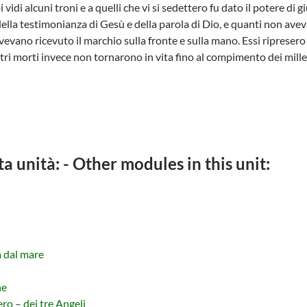
 vidi alcuni troni e a quelli che vi si sedettero fu dato il potere di 
della testimonianza di Gesù e della parola di Dio, e quanti non ave
avevano ricevuto il marchio sulla fronte e sulla mano. Essi ripreser
ltri morti invece non tornarono in vita fino al compimento dei mille
ta unità: - Other modules in this unit:
a dal mare
ne
ro – dei tre Angeli