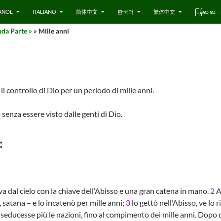
AÑOL
ITALIANO
简体中文
한국어
繁体中文
ြန်မာ စာ
da Parte »
» Mille anni
il controllo di Dio per un periodo di mille anni.
 senza essere visto dalle genti di Dio.
:
a dal cielo con la chiave dell’Abisso e una gran catena in mano.
2
Af
, satana – e lo incatenò per mille anni;
3
lo gettò nell’Abisso, ve lo r
n seducesse più le nazioni, fino al compimento dei mille anni. Dopo