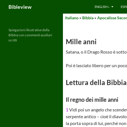
Search
Bibleview
ENGLISH »
ESP
Skip
Italiano
»
Bibbia
»
Apocalisse Secon
to
content
Spiegazioni illustrative della
Bibbia con commenti ausiliari
Mille anni
scritti
Satana, o il Drago Rosso è sotto 
Poi è lasciato libero per un poco
Lettura della Bibbia
Il regno dei mille anni
1
Vidi poi un angelo che scendev
serpente antico – cioè il diavolo
la porta sopra di lui, perché no