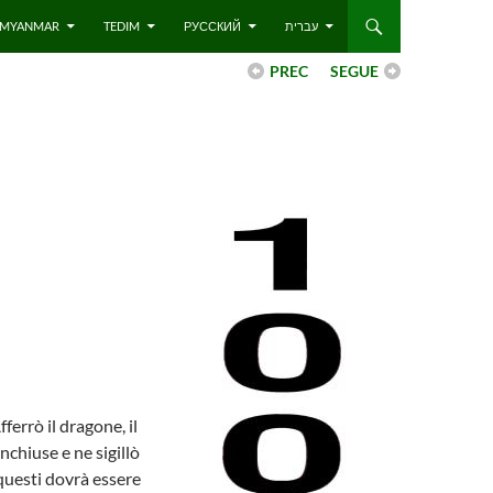
 – MYANMAR
TEDIM
РУССКИЙ
עברית
PREC
SEGUE
ferrò il dragone, il
inchiuse e ne sigillò
 questi dovrà essere