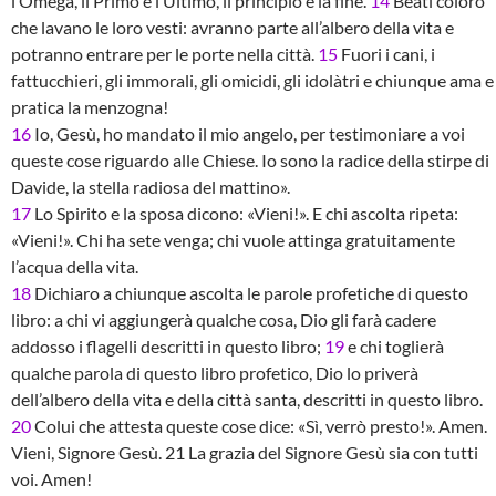
l’Omega, il Primo e l’Ultimo, il principio e la fine.
14
Beati coloro
che lavano le loro vesti: avranno parte all’albero della vita e
potranno entrare per le porte nella città.
15
Fuori i cani, i
fattucchieri, gli immorali, gli omicidi, gli idolàtri e chiunque ama e
pratica la menzogna!
16
Io, Gesù, ho mandato il mio angelo, per testimoniare a voi
queste cose riguardo alle Chiese. Io sono la radice della stirpe di
Davide, la stella radiosa del mattino».
17
Lo Spirito e la sposa dicono: «Vieni!». E chi ascolta ripeta:
«Vieni!». Chi ha sete venga; chi vuole attinga gratuitamente
l’acqua della vita.
18
Dichiaro a chiunque ascolta le parole profetiche di questo
libro: a chi vi aggiungerà qualche cosa, Dio gli farà cadere
addosso i flagelli descritti in questo libro;
19
e chi toglierà
qualche parola di questo libro profetico, Dio lo priverà
dell’albero della vita e della città santa, descritti in questo libro.
20
Colui che attesta queste cose dice: «Sì, verrò presto!». Amen.
Vieni, Signore Gesù. 21 La grazia del Signore Gesù sia con tutti
voi. Amen!