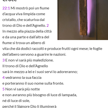
22:1
Mi mostrò poi un fiume
d’acqua viva limpida come
cristallo, che scaturiva dal
trono di Dio e dell’Agnello.
2
In mezzo alla piazza della città
e da una parte e dall’altra del
fiume si trova un albero di
vita che dà dodici raccolti e produce frutti ogni mese; le foglie
dell’albero servono a guarire le nazioni.
3
E non vi sarà più maledizione.
Il trono di Dio e dell’Agnello
sarà in mezzo a lei e i suoi servi lo adoreranno;
4
vedranno la sua faccia
e porteranno il suo nome sulla fronte.
5
Non vi sarà più notte
e non avranno più bisogno di luce di lampada,
né di luce di sole,
perché il Signore Dio li illuminerà