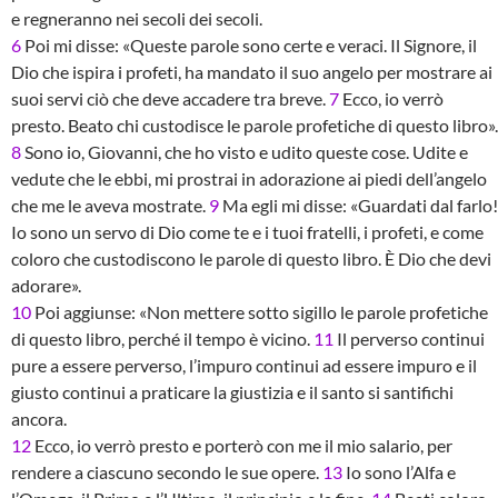
e regneranno nei secoli dei secoli.
6
Poi mi disse: «Queste parole sono certe e veraci. Il Signore, il
Dio che ispira i profeti, ha mandato il suo angelo per mostrare ai
suoi servi ciò che deve accadere tra breve.
7
Ecco, io verrò
presto. Beato chi custodisce le parole profetiche di questo libro».
8
Sono io, Giovanni, che ho visto e udito queste cose. Udite e
vedute che le ebbi, mi prostrai in adorazione ai piedi dell’angelo
che me le aveva mostrate.
9
Ma egli mi disse: «Guardati dal farlo!
Io sono un servo di Dio come te e i tuoi fratelli, i profeti, e come
coloro che custodiscono le parole di questo libro. È Dio che devi
adorare».
10
Poi aggiunse: «Non mettere sotto sigillo le parole profetiche
di questo libro, perché il tempo è vicino.
11
Il perverso continui
pure a essere perverso, l’impuro continui ad essere impuro e il
giusto continui a praticare la giustizia e il santo si santifichi
ancora.
12
Ecco, io verrò presto e porterò con me il mio salario, per
rendere a ciascuno secondo le sue opere.
13
Io sono l’Alfa e