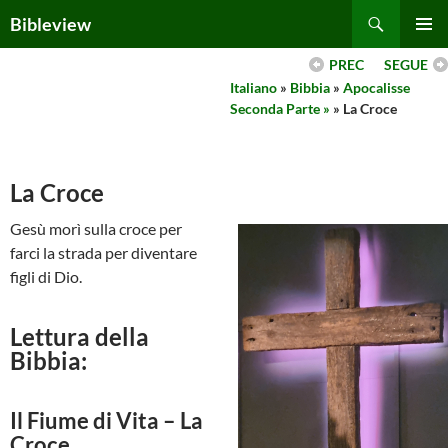
Skip
Search
Bibleview
to
PRIMAR
content
PREC
SEGUE
MENU
Italiano
»
Bibbia
»
Apocalisse
Seconda Parte »
» La Croce
La Croce
Gesù morì sulla croce per
farci la strada per diventare
figli di Dio.
Lettura della
Bibbia:
Il Fiume di Vita – La
Croce