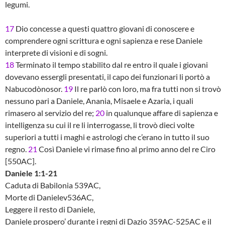
legumi.
17
Dio concesse a questi quattro giovani di conoscere e
comprendere ogni scrittura e ogni sapienza e rese Daniele
interprete di visioni e di sogni.
18
Terminato il tempo stabilito dal re entro il quale i giovani
dovevano essergli presentati, il capo dei funzionari li portò a
Nabucodònosor.
19
Il re parlò con loro, ma fra tutti non si trovò
nessuno pari a Daniele, Anania, Misaele e Azaria, i quali
rimasero al servizio del re;
20
in qualunque affare di sapienza e
intelligenza su cui il re li interrogasse, li trovò dieci volte
superiori a tutti i maghi e astrologi che c’erano in tutto il suo
regno.
21
Così Daniele vi rimase fino al primo anno del re Ciro
[550AC].
Daniele 1:1-21
Caduta di Babilonia 539AC,
Morte di Danielev536AC,
Leggere il resto di Daniele,
Daniele prospero’ durante i regni di Dazio 359AC-525AC e il