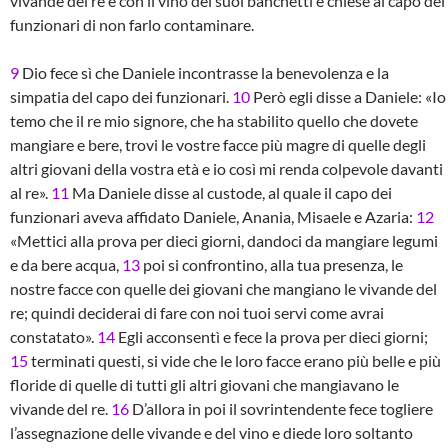
vivande del re e con il vino dei suoi banchetti e chiese al capo dei
funzionari di non farlo contaminare.
9
Dio fece sì che Daniele incontrasse la benevolenza e la
simpatia del capo dei funzionari.
10
Però egli disse a Daniele: «Io
temo che il re mio signore, che ha stabilito quello che dovete
mangiare e bere, trovi le vostre facce più magre di quelle degli
altri giovani della vostra età e io così mi renda colpevole davanti
al re».
11
Ma Daniele disse al custode, al quale il capo dei
funzionari aveva affidato Daniele, Anania, Misaele e Azaria:
12
«Mettici alla prova per dieci giorni, dandoci da mangiare legumi
e da bere acqua,
13
poi si confrontino, alla tua presenza, le
nostre facce con quelle dei giovani che mangiano le vivande del
re; quindi deciderai di fare con noi tuoi servi come avrai
constatato».
14
Egli acconsentì e fece la prova per dieci giorni;
15
terminati questi, si vide che le loro facce erano più belle e più
floride di quelle di tutti gli altri giovani che mangiavano le
vivande del re.
16
D’allora in poi il sovrintendente fece togliere
l’assegnazione delle vivande e del vino e diede loro soltanto