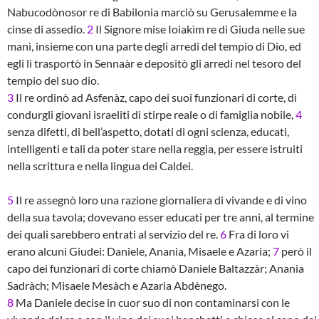
Nabucodònosor re di Babilonia marciò su Gerusalemme e la
cinse di assedio.
2
Il Signore mise Ioiakìm re di Giuda nelle sue
mani, insieme con una parte degli arredi del tempio di Dio, ed
egli li trasportò in Sennaàr e depositò gli arredi nel tesoro del
tempio del suo dio.
3
Il re ordinò ad Asfenàz, capo dei suoi funzionari di corte, di
condurgli giovani israeliti di stirpe reale o di famiglia nobile,
4
senza difetti, di bell’aspetto, dotati di ogni scienza, educati,
intelligenti e tali da poter stare nella reggia, per essere istruiti
nella scrittura e nella lingua dei Caldei.
5
Il re assegnò loro una razione giornaliera di vivande e di vino
della sua tavola; dovevano esser educati per tre anni, al termine
dei quali sarebbero entrati al servizio del re.
6
Fra di loro vi
erano alcuni Giudei: Daniele, Anania, Misaele e Azaria;
7
però il
capo dei funzionari di corte chiamò Daniele Baltazzàr; Anania
Sadràch; Misaele Mesàch e Azaria Abdènego.
8
Ma Daniele decise in cuor suo di non contaminarsi con le