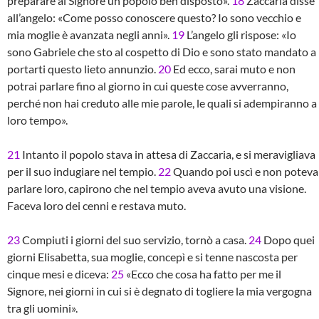
preparare al Signore un popolo ben disposto».
18
Zaccaria disse
all’angelo: «Come posso conoscere questo? Io sono vecchio e
mia moglie è avanzata negli anni».
19
L’angelo gli rispose: «Io
sono Gabriele che sto al cospetto di Dio e sono stato mandato a
portarti questo lieto annunzio.
20
Ed ecco, sarai muto e non
potrai parlare fino al giorno in cui queste cose avverranno,
perché non hai creduto alle mie parole, le quali si adempiranno a
loro tempo».
21
Intanto il popolo stava in attesa di Zaccaria, e si meravigliava
per il suo indugiare nel tempio.
22
Quando poi uscì e non poteva
parlare loro, capirono che nel tempio aveva avuto una visione.
Faceva loro dei cenni e restava muto.
23
Compiuti i giorni del suo servizio, tornò a casa.
24
Dopo quei
giorni Elisabetta, sua moglie, concepì e si tenne nascosta per
cinque mesi e diceva:
25
«Ecco che cosa ha fatto per me il
Signore, nei giorni in cui si è degnato di togliere la mia vergogna
tra gli uomini».