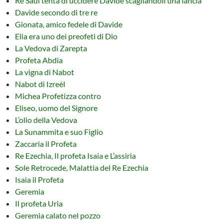
Re Saul tenta di uccidere Davide scagliandoli una lancia
Davide secondo di tre re
Gionata, amico fedele di Davide
Elia era uno dei preofeti di Dio
La Vedova di Zarepta
Profeta Abdia
La vigna di Nabot
Nabot di Izreèl
Michea Profetizza contro
Eliseo, uomo del Signore
L’olio della Vedova
La Sunammita e suo Figlio
Zaccaria il Profeta
Re Ezechia, Il profeta Isaia e L’assiria
Sole Retrocede, Malattia del Re Ezechia
Isaia il Profeta
Geremia
Il profeta Uria
Geremia calato nel pozzo