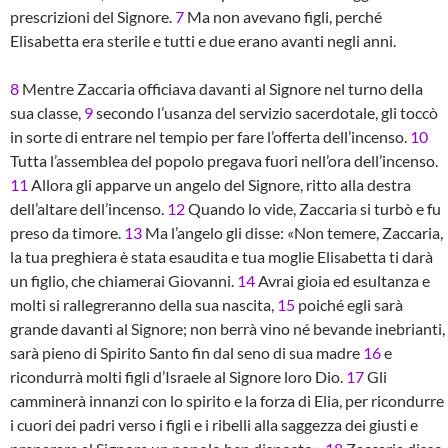
prescrizioni del Signore.
7
Ma non avevano figli, perché
Elisabetta era sterile e tutti e due erano avanti negli anni.
8
Mentre Zaccaria officiava davanti al Signore nel turno della
sua classe,
9
secondo l’usanza del servizio sacerdotale, gli toccò
in sorte di entrare nel tempio per fare l’offerta dell’incenso.
10
Tutta l’assemblea del popolo pregava fuori nell’ora dell’incenso.
11
Allora gli apparve un angelo del Signore, ritto alla destra
dell’altare dell’incenso.
12
Quando lo vide, Zaccaria si turbò e fu
preso da timore.
13
Ma l’angelo gli disse: «Non temere, Zaccaria,
la tua preghiera è stata esaudita e tua moglie Elisabetta ti darà
un figlio, che chiamerai Giovanni.
14
Avrai gioia ed esultanza e
molti si rallegreranno della sua nascita,
15
poiché egli sarà
grande davanti al Signore; non berrà vino né bevande inebrianti,
sarà pieno di Spirito Santo fin dal seno di sua madre
16
e
ricondurrà molti figli d’Israele al Signore loro Dio.
17
Gli
camminerà innanzi con lo spirito e la forza di Elia, per ricondurre
i cuori dei padri verso i figli e i ribelli alla saggezza dei giusti e