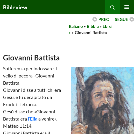
Skip
Search
Bibleview
to
PRIMAR
content
PREC
SEGUE
MENU
Italiano
»
Bibbia
»
Ebrei
»
» Giovanni Battista
Giovanni Battista
Sofferenza per indossare il
vello di pecora -Giovanni
Battista.
Giovanni disse a tutti chi era
Gesù, e fu decapitato da
Erode il Tetrarca.
Gesù disse che «Giovanni
Battista era
l’Elia
a venire»,
Matteo 11:14.
Giovanni Battista era il