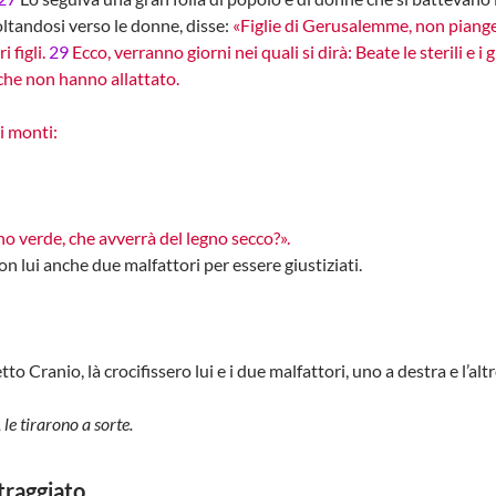
tandosi verso le donne, disse:
«Figlie di Gerusalemme, non piange
i figli.
29
Ecco, verranno giorni nei quali si dirà: Beate le sterili e 
he non hanno allattato.
i monti:
no verde, che avverrà del legno secco?».
 lui anche due malfattori per essere giustiziati.
 Cranio, là crocifissero lui e i due malfattori, uno a destra e l’altr
 le tirarono a sorte.
traggiato