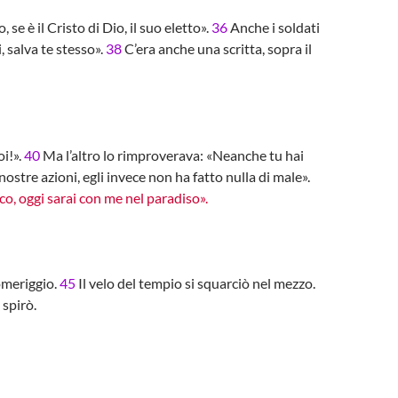
 se è il Cristo di Dio, il suo eletto».
36
Anche i soldati
i, salva te stesso».
38
C’era anche una scritta, sopra il
oi!».
40
Ma l’altro lo rimproverava: «Neanche tu hai
ostre azioni, egli invece non ha fatto nulla di male».
dico, oggi sarai con me nel paradiso».
pomeriggio.
45
Il velo del tempio si squarciò nel mezzo.
spirò.