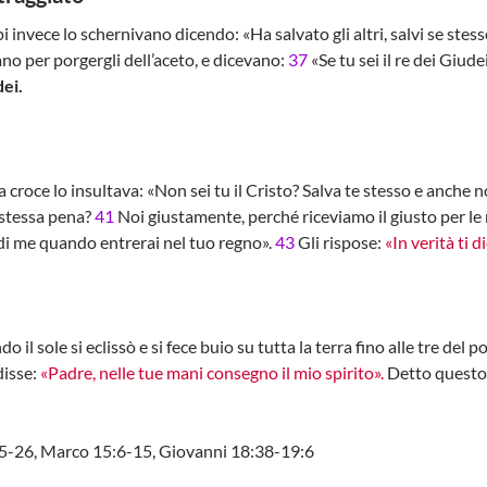
i invece lo schernivano dicendo: «Ha salvato gli altri, salvi se stesso,
ano per porgergli dell’aceto, e dicevano:
37
«Se tu sei il re dei Giude
dei.
 croce lo insultava: «Non sei tu il Cristo? Salva te stesso e anche n
 stessa pena?
41
Noi giustamente, perché riceviamo il giusto per le n
 di me quando entrerai nel tuo regno».
43
Gli rispose:
«In verità ti 
il sole si eclissò e si fece buio su tutta la terra fino alle tre del 
disse:
«Padre, nelle tue mani consegno il mio spirito».
Detto questo 
15-26, Marco 15:6-15, Giovanni 18:38-19:6