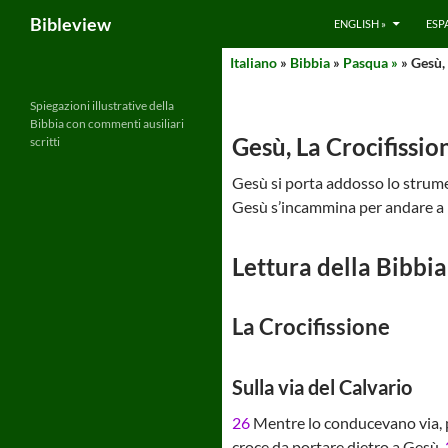
Search
Bibleview
ENGLISH »
ESP
Skip
Italiano
»
Bibbia
»
Pasqua »
» Gesù, 
to
content
Spiegazioni illustrative della
Bibbia con commenti ausiliari
Gesù, La Crocifissio
scritti
Gesù si porta addosso lo strume
Gesù s’incammina per andare a m
Lettura della Bibbia
La Crocifissione
Sulla via del Calvario
26
Mentre lo conducevano via, p
croce da portare dietro a Gesù.