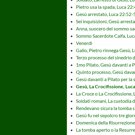
Pietro usa la spada, Luca 22
Gesù arrestato, Luca 22:52-
Sei inquisizioni, Gesù arrest
Anna, suocero del sommo sa
Sommo Sacerdote Caifa, Luc
Venerdì
Gallo, Pietro rinnega Gesù, 
Terzo processo del sinedrio 
1mo Pilato, Gesù davanti a P
Quinto processo, Gesù davan
Gesù davanti a Pilato per la
Gesù, La Crocifissione, Luc
La Croce o La Crocifissione,
Soldati romani, La custodia
Rendevano sicura la tomba s
Gesù fu nel sepolcro tre giorn
Domenica della Risurrezione,
La tomba aperto o la Resurre