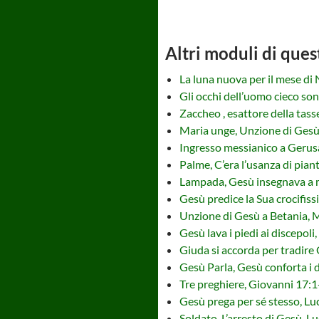
Altri moduli di ques
La luna nuova per il mese di
Gli occhi dell’uomo cieco sono
Zaccheo , esattore della tass
Maria unge, Unzione di Gesù
Ingresso messianico a Geru
Palme, C’era l’usanza di pian
Lampada, Gesù insegnava a me
Gesù predice la Sua crocifiss
Unzione di Gesù a Betania, 
Gesù lava i piedi ai discepol
Giuda si accorda per tradire
Gesù Parla, Gesù conforta i 
Tre preghiere, Giovanni 17:
Gesù prega per sé stesso, L
Soldato, L’arresto di Gesù, L