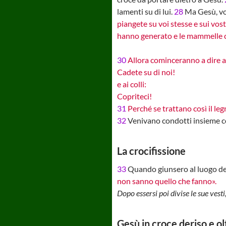
lamenti su di lui.
28
Ma Gesù, vol
piangete su voi stesse e sui vostr
hanno generato e le mammelle c
30
Allora cominceranno a dire a
Cadete su di noi!
e ai colli:
Copriteci!
31
Perché se trattano così il leg
32
Venivano condotti insieme con
La crocifissione
33
Quando giunsero al luogo detto
non sanno quello che fanno».
Dopo essersi poi divise le sue vesti,
Gesù in croce deriso e ol