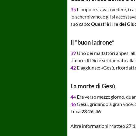
35
Il popolo stava a vedere, i cap
lo schernivano, e gli si accostav
suo capo:
Questi è il re dei Giu
Il “buon ladrone”
39
Uno dei malfattori appesi alla
timore di Dio e sei dannato alla
42
E aggiunse: «Gesù, ricordati
La morte di Gesù
44
Era verso mezzogiorno, quando 
46
Gesù, gridando a gran voce, 
Luca 23:26-46
Altre informazioni Matteo 27: