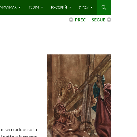
 – MYANMAR
TEDIM
РУССКИЙ
עברית
PREC
SEGUE
 misero addosso la
il petto e facevano