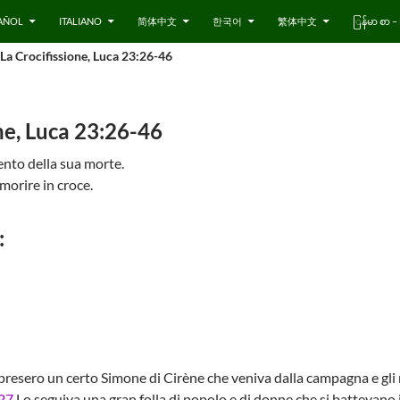
AÑOL
ITALIANO
简体中文
한국어
繁体中文
ြန်မာ စာ
La Crocifissione, Luca 23:26-46
ne, Luca 23:26-46
nto della sua morte.
orire in croce.
:
resero un certo Simone di Cirène che veniva dalla campagna e gli
27
Lo seguiva una gran folla di popolo e di donne che si battevano 