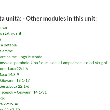
ta unità: - Other modules in this unit:
 Nisan
 stati guariti
e
 a Betania
salemme
tare palme lungo le strade
zzo di parabole. Una è quella delle Lampade delle dieci Vergini
ione, Luca 22:1-6
Maco 14:3-9
i, Giovanni 13:1-17
 Gesù, Luca 22:1-6
discepoli – Giovanni 14:1-31
1-26
uca 22:39-46
uca 22:47-53