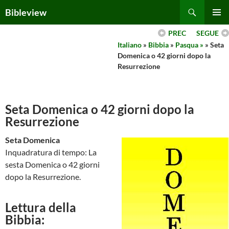
Skip
Search
Bibleview
to
PRIMAR
content
PREC
SEGUE
MENU
Italiano
»
Bibbia
»
Pasqua »
» Seta
Domenica o 42 giorni dopo la
Resurrezione
Seta Domenica o 42 giorni dopo la
Resurrezione
Seta Domenica
Inquadratura di tempo: La
sesta Domenica o 42 giorni
dopo la Resurrezione.
Lettura della
Bibbia: