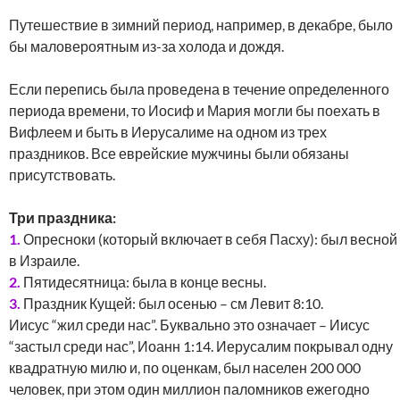
Путешествие в зимний период, например, в декабре, было
бы маловероятным из-за холода и дождя.
Если перепись была проведена в течение определенного
периода времени, то Иосиф и Мария могли бы поехать в
Вифлеем и быть в Иерусалиме на одном из трех
праздников. Все еврейские мужчины были обязаны
присутствовать.
Три праздника:
1.
Опресноки (который включает в себя Пасху): был весной
в Израиле.
2.
Пятидесятница: была в конце весны.
3.
Праздник Кущей: был осенью – см Левит 8:10.
Иисус “жил среди нас”. Буквально это означает – Иисус
“застыл среди нас”, Иоанн 1:14. Иерусалим покрывал одну
квадратную милю и, по оценкам, был населен 200 000
человек, при этом один миллион паломников ежегодно