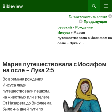
Skip
Search
Bibleview
to
PRIMAR
content
Следующая страница
MENU
Предыдущая
русский
»
Рождение
Иисуса
» Мария
путешествовала с Иосифом на
осле – Лука 2:5
Мария путешествовала с Иосифом
на осле – Лука 2:5
Во времeна рождения
Иисуса люди
путешествовали пешком,
на животных или в телеге.
От Назарета до Вифлеема
было 4-6 дней пути по