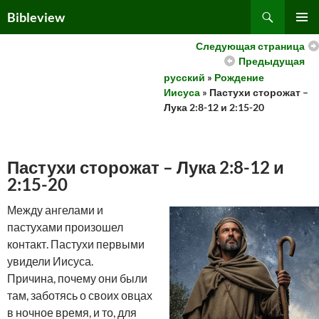
Skip
Search
Bibleview
to
PRIMAR
content
Следующая страница
MENU
Предыдущая
русский
»
Рождение
Иисуса
» Пастухи сторожат –
Лука 2:8-12 и 2:15-20
Пастухи сторожат – Лука 2:8-12 и
2:15-20
Между ангелами и
пастухами произошел
контакт. Пастухи первыми
увидели Иисуса.
Причина, почему они были
там, заботясь о своих овцах
в ночное время, и то, для