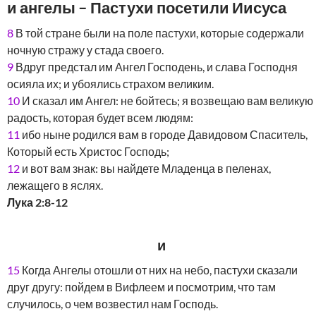
и ангелы – Пастухи посетили Иисуса
8
В той стране были на поле пастухи, которые содержали
ночную стражу у стада своего.
9
Вдруг предстал им Ангел Господень, и слава Господня
осияла их; и убоялись страхом великим.
10
И сказал им Ангел: не бойтесь; я возвещаю вам великую
радость, которая будет всем людям:
11
ибо ныне родился вам в городе Давидовом Спаситель,
Который есть Христос Господь;
12
и вот вам знак: вы найдете Младенца в пеленах,
лежащего в яслях.
Лука 2:8-12
и
15
Когда Ангелы отошли от них на небо, пастухи сказали
друг другу: пойдем в Вифлеем и посмотрим, что там
случилось, о чем возвестил нам Господь.