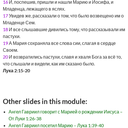
16
И, поспешив, пришли и нашли Марию и Иосифа, и
Младенца, лежащего в яслях.
17
Увидев же, рассказали о том, что было возвещено им о
Младенце Сем.
18
И все слышавшие дивились тому, что рассказывали им
пастухи.
19
А Мария сохраняла все слова сии, слагая в сердце
Своем.
20
И возвратились пастухи, славя и хваля Бога за всё то,
что слышали и видели, как им сказано было.
Лука 2:15-20
Other slides in this module:
Ангел Гавриил говорит с Марией о рождении Иисуса –
От Луки 1:26-38
Ангел Гавриил посетил Марию – Лука 1:39-40