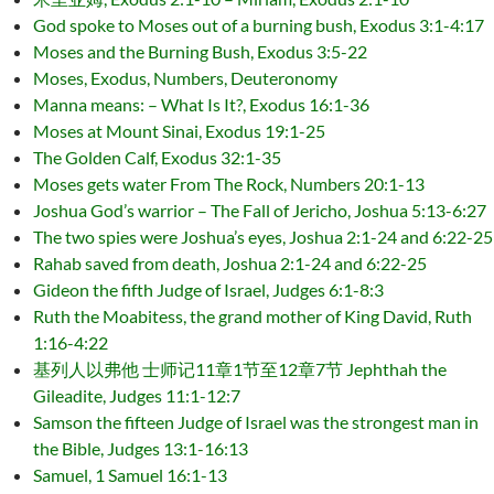
God spoke to Moses out of a burning bush, Exodus 3:1-4:17
Moses and the Burning Bush, Exodus 3:5-22
Moses, Exodus, Numbers, Deuteronomy
Manna means: – What Is It?, Exodus 16:1-36
Moses at Mount Sinai, Exodus 19:1-25
The Golden Calf, Exodus 32:1-35
Moses gets water From The Rock, Numbers 20:1-13
Joshua God’s warrior – The Fall of Jericho, Joshua 5:13-6:27
The two spies were Joshua’s eyes, Joshua 2:1-24 and 6:22-25
Rahab saved from death, Joshua 2:1-24 and 6:22-25
Gideon the fifth Judge of Israel, Judges 6:1-8:3
Ruth the Moabitess, the grand mother of King David, Ruth
1:16-4:22
基列人以弗他 士师记11章1节至12章7节 Jephthah the
Gileadite, Judges 11:1-12:7
Samson the fifteen Judge of Israel was the strongest man in
the Bible, Judges 13:1-16:13
Samuel, 1 Samuel 16:1-13