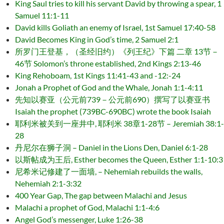
King Saul tries to kill his servant David by throwing a spear, 1
Samuel 11:1-11
David kills Goliath an enemy of Israel, 1st Samuel 17:40-58
David Becomes King in God’s time, 2 Samuel 2:1
所罗门王登基，（圣经旧约）《列王纪》下篇 二章 13节－
46节 Solomon’s throne established, 2nd Kings 2:13-46
King Rehoboam, 1st Kings 11:41-43 and -12:-24
Jonah a Prophet of God and the Whale, Jonah 1:1-4:11
先知以赛亚（公元前739－公元前690）撰写了以赛亚书
Isaiah the prophet (739BC-690BC) wrote the book Isaiah
耶利米被关到一座井中, 耶利米 38章1-28节 – Jeremiah 38:1-
28
丹尼尔在狮子洞 – Daniel in the Lions Den, Daniel 6:1-28
以斯帖成为王后, Esther becomes the Queen, Esther 1:1-10:3
尼希米记修建了一面墙, – Nehemiah rebuilds the walls,
Nehemiah 2:1-3:32
400 Year Gap, The gap between Malachi and Jesus
Malachi a prophet of God, Malachi 1:1-4:6
Angel God’s messenger, Luke 1:26-38