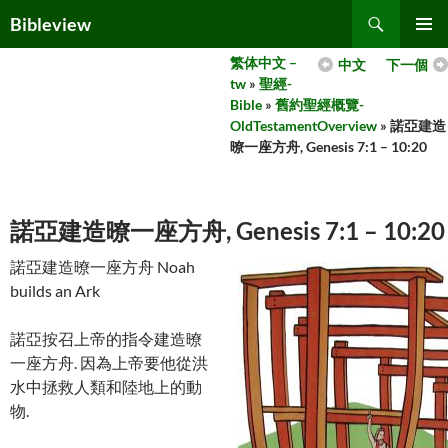
Skip
Search
Bibleview
to
PRIMAR
content
繁体中文 –
中文
下一個
MENU
tw
»
聖經-
Bible
»
舊約聖經概覽-
OldTestamentOverview
» 諾亞建造
暸一座方舟, Genesis 7:1 – 10:20
諾亞建造暸一座方舟, Genesis 7:1 – 10:20
諾亞建造暸一座方舟 Noah
builds an Ark
諾亞按召上帝的指令建造暸
一座方舟. 因為上帝要他從洪
水中拯救人類和陸地上的動
物.