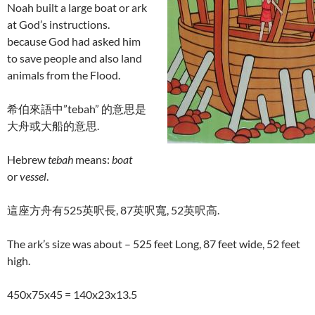
Noah built a large boat or ark
at God’s instructions.
because God had asked him
to save people and also land
animals from the Flood.
希伯來語中”tebah” 的意思是
大舟或大船的意思.
Hebrew
tebah
means:
boat
or
vessel
.
這座方舟有525英呎長, 87英呎寬, 52英呎高.
The ark’s size was about – 525 feet Long, 87 feet wide, 52 feet
high.
450x75x45 = 140x23x13.5