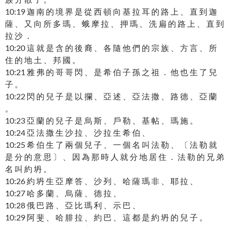
10:19 迦 南 的 境 界 是 從 西 頓 向 基 拉 耳 的 路 上 、 直 到 迦
薩 、 又 向 所 多 瑪 、 蛾 摩 拉 、 押 瑪 、 洗 扁 的 路 上 、 直 到
拉 沙 ．
10:20 這 就 是 含 的 後 裔 、 各 隨 他 們 的 宗 族 、 方 言 、 所
住 的 地 土 、 邦 國 。
10:21 雅 弗 的 哥 哥 閃 、 是 希 伯 子 孫 之 祖 ． 他 也 生 了 兒
子 。
10:22 閃 的 兒 子 是 以 攔 、 亞 述 、 亞 法 撒 、 路 德 、 亞 蘭
。
10:23 亞 蘭 的 兒 子 是 烏 斯 、 戶 勒 、 基 帖 、 瑪 施 。
10:24 亞 法 撒 生 沙 拉 、 沙 拉 生 希 伯 、
10:25 希 伯 生 了 兩 個 兒 子 、 一 個 名 叫 法 勒 、 〔 法 勒 就
是 分 的 意 思 〕 、 因 為 那 時 人 就 分 地 居 住 ． 法 勒 的 兄 弟
名 叫 約 坍 。
10:26 約 坍 生 亞 摩 答 、 沙 列 、 哈 薩 瑪 非 、 耶 拉 、
10:27 哈 多 蘭 、 烏 薩 、 德 拉 、
10:28 俄 巴 路 、 亞 比 瑪 利 、 示 巴 、
10:29 阿 斐 、 哈 腓 拉 、 約 巴 、 這 都 是 約 坍 的 兒 子 。