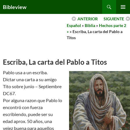
Skip
Search
Bibleview
to
PRIMAR
content
ANTERIOR
SIGUIENTE
MENU
Español
»
Biblia
»
Hechos parte 2
»
» Escriba, La carta del Pablo a
Titos
Escriba, La carta del Pablo a Titos
Pablo usa a un escriba.
Dictar una carta a su amigo
Tito sobre junio – Septiembre
DC67.
Por alguna razon que Pablo lo
encontró con fuerza
escribiendo, puede ser su
edad aprox. 50 años, una
vejez buena para aquellos