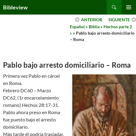
Skip
Search
Bibleview
to
PRIMAR
content
ANTERIOR
SIGUIENTE
MENU
Español
»
Biblia
»
Hechos parte 2
»
» Pablo bajo arresto domiciliario
– Roma
Pablo bajo arresto domiciliario – Roma
Primera vez Pablo en cárcel
en Roma.
Febrero DC60 – Marzo
DC62, (1r encarcelamiento
romano) Hechos 28:17-31.
Pablo ahora preso en Roma
fue puesto bajo el arresto
domiciliario.
Más tarde él podría trasladar,