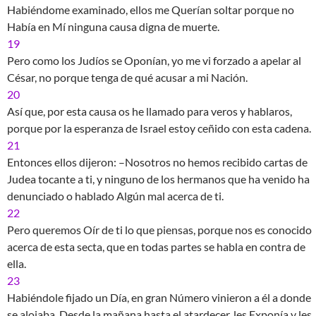
Habiéndome examinado, ellos me Querían soltar porque no
Había en Mí ninguna causa digna de muerte.
19
Pero como los Judíos se Oponían, yo me vi forzado a apelar al
César, no porque tenga de qué acusar a mi Nación.
20
Así que, por esta causa os he llamado para veros y hablaros,
porque por la esperanza de Israel estoy ceñido con esta cadena.
21
Entonces ellos dijeron: –Nosotros no hemos recibido cartas de
Judea tocante a ti, y ninguno de los hermanos que ha venido ha
denunciado o hablado Algún mal acerca de ti.
22
Pero queremos Oír de ti lo que piensas, porque nos es conocido
acerca de esta secta, que en todas partes se habla en contra de
ella.
23
Habiéndole fijado un Día, en gran Número vinieron a él a donde
se alojaba. Desde la mañana hasta el atardecer, les Exponía y les