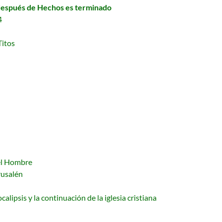
 después de Hechos es terminado
4
Titos
Del Hombre
rusalén
calipsis y la continuación de la iglesia cristiana