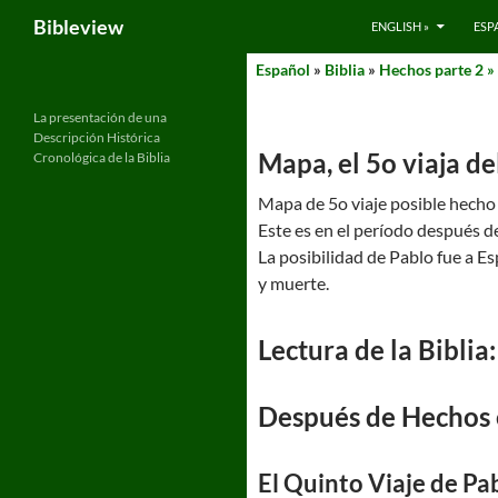
Search
Bibleview
ENGLISH »
ESP
Skip
Español
»
Biblia
»
Hechos parte 2 »
to
content
La presentación de una
Descripción Histórica
Mapa, el 5o viaja d
Cronológica de la Biblia
Mapa de 5o viaje posible hecho
Este es en el período después d
La posibilidad de Pablo fue a E
y muerte.
Lectura de la Biblia:
Después de Hechos 
El Quinto Viaje de Pa