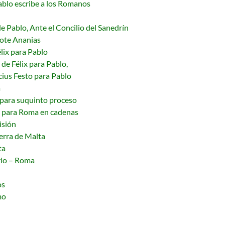
Pablo escribe a los Romanos
e Pablo, Ante el Concilio del Sanedrín
dote Ananias
lix para Pablo
 de Félix para Pablo,
cius Festo para Pablo
a
 para suquinto proceso
o para Roma en cadenas
isión
ierra de Malta
ta
rio – Roma
os
mo