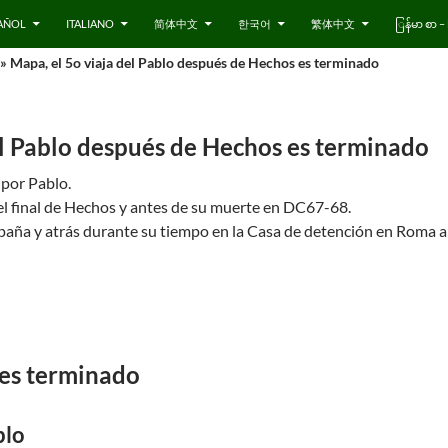
AÑOL
ITALIANO
简体中文
한국어
繁体中文
ြန်မာ စာ
» Mapa, el 5o viaja del Pablo después de Hechos es terminado
el Pablo después de Hechos es terminado
 por Pablo.
el final de Hechos y antes de su muerte en DC67-68.
spaña y atrás durante su tiempo en la Casa de detención en Roma 
es terminado
blo