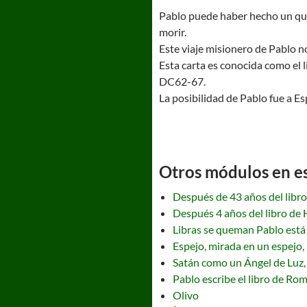
Pablo puede haber hecho un quint
morir.
Este viaje misionero de Pablo no
Esta carta es conocida como el l
DC62-67.
La posibilidad de Pablo fue a E
Otros módulos en est
Después de 43 años del libr
Después 4 años del libro de
Libras se queman Pablo está 
Espejo, mirada en un espejo, 
Satán como un Ángel de Luz, 
Pablo escribe el libro de Ro
Olivo