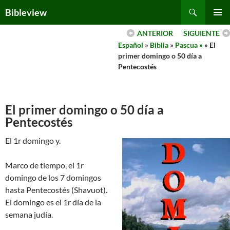
Skip
Search
Bibleview
to
PRIMAR
content
ANTERIOR
SIGUIENTE
MENU
Español
»
Biblia
»
Pascua »
» El
primer domingo o 50 día a
Pentecostés
El primer domingo o 50 día a
Pentecostés
El 1r domingo y.
Marco de tiempo, el 1r
domingo de los 7 domingos
hasta Pentecostés (Shavuot).
El domingo es el 1r día de la
semana judía.