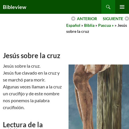
Skip
Search
Bibleview
to
PRIMAR
content
ANTERIOR
SIGUIENTE
MENU
Español
»
Biblia
»
Pascua »
» Jesús
sobre la cruz
Jesús sobre la cruz
Jesús sobre la cruz.
Jesús fue clavado en la cruz y
se marchó para morir.
Algunas veces llaman a la cruz
un crucifijo y de este nombre
nos ponemos la palabra
crucifixión.
Lectura de la