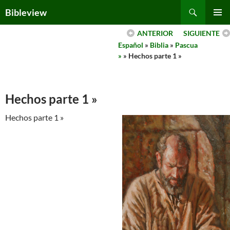
Skip
Search
Bibleview
to
PRIMAR
content
ANTERIOR
SIGUIENTE
MENU
Español
»
Biblia
»
Pascua
»
» Hechos parte 1 »
Hechos parte 1 »
Hechos parte 1 »