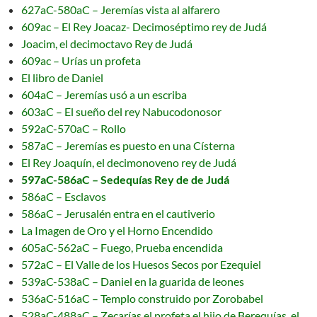
627aC-580aC – Jeremías vista al alfarero
609ac – El Rey Joacaz- Decimoséptimo rey de Judá
Joacim, el decimoctavo Rey de Judá
609ac – Urías un profeta
El libro de Daniel
604aC – Jeremías usó a un escriba
603aC – El sueño del rey Nabucodonosor
592aC-570aC – Rollo
587aC – Jeremías es puesto en una Císterna
El Rey Joaquín, el decimonoveno rey de Judá
597aC-586aC – Sedequías Rey de de Judá
586aC – Esclavos
586aC – Jerusalén entra en el cautiverio
La Imagen de Oro y el Horno Encendido
605aC-562aC – Fuego, Prueba encendida
572aC – El Valle de los Huesos Secos por Ezequiel
539aC-538aC – Daniel en la guarida de leones
536aC-516aC – Templo construido por Zorobabel
528aC-488aC – Zecarías el profeta el hijo de Berequías, el