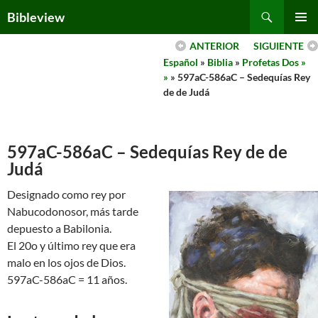
Skip
Search
Bibleview
to
PRIMAR
content
ANTERIOR
SIGUIENTE
MENU
Español
»
Biblia
»
Profetas Dos »
»
» 597aC-586aC – Sedequías Rey
de de Judá
597aC-586aC – Sedequías Rey de de
Judá
Designado como rey por
Nabucodonosor, más tarde
depuesto a Babilonia.
El 20o y último rey que era
malo en los ojos de Dios.
597aC-586aC = 11 años.