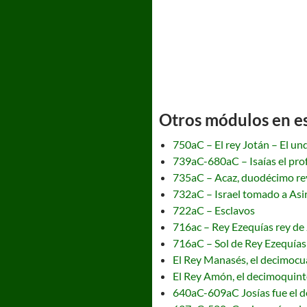
Otros módulos en est
750aC – El rey Jotán – El un
739aC-680aC – Isaías el pro
735aC – Acaz, duodécimo re
732aC – Israel tomado a Asir
722aC – Esclavos
716ac – Rey Ezequías rey de
716aC – Sol de Rey Ezequías
El Rey Manasés, el decimocu
El Rey Amón, el decimoquint
640aC-609aC Josías fue el de