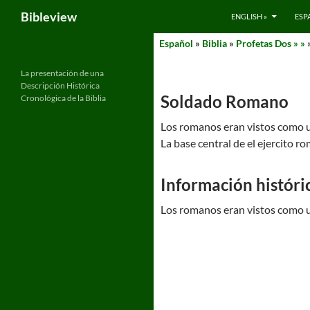
Search
Bibleview
ENGLISH »
ESP
Skip
Español
»
Biblia
»
Profetas Dos » »
to
content
La presentación de una
Descripción Histórica
Soldado Romano
Cronológica de la Biblia
Los romanos eran vistos como u
La base central de el ejercito r
Información históri
Los romanos eran vistos como u