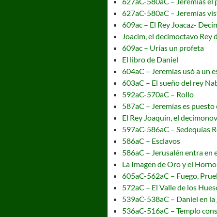
627aC-580aC – Jeremías el 
627aC-580aC – Jeremías vist
609ac – El Rey Joacaz- Deci
Joacim, el decimoctavo Rey 
609ac – Urías un profeta
El libro de Daniel
604aC – Jeremías usó a un e
603aC – El sueño del rey N
592aC-570aC – Rollo
587aC – Jeremías es puesto 
El Rey Joaquín, el decimono
597aC-586aC – Sedequías R
586aC – Esclavos
586aC – Jerusalén entra en e
La Imagen de Oro y el Horn
605aC-562aC – Fuego, Prue
572aC – El Valle de los Hues
539aC-538aC – Daniel en la 
536aC-516aC – Templo cons