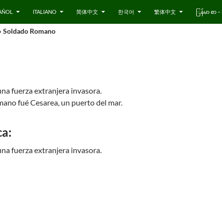
AÑOL
ITALIANO
简体中文
한국어
繁体中文
ြန်မာ စာ
» Soldado Romano
na fuerza extranjera invasora.
omano fué Cesarea, un puerto del mar.
ca:
na fuerza extranjera invasora.