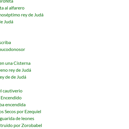
profeta
a al alfarero
moséptimo rey de Judá
de Judá
scriba
abucodonosor
en una Císterna
veno rey de Judá
ey de de Judá
l cautiverio
o Encendido
ba encendida
os Secos por Ezequiel
guarida de leones
truido por Zorobabel