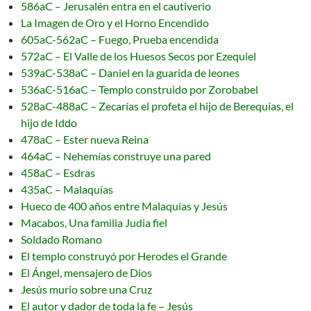
586aC – Jerusalén entra en el cautiverio
La Imagen de Oro y el Horno Encendido
605aC-562aC – Fuego, Prueba encendida
572aC – El Valle de los Huesos Secos por Ezequiel
539aC-538aC – Daniel en la guarida de leones
536aC-516aC – Templo construido por Zorobabel
528aC-488aC – Zecarías el profeta el hijo de Berequías, el
hijo de Iddo
478aC – Ester nueva Reina
464aC – Nehemías construye una pared
458aC – Esdras
435aC – Malaquías
Hueco de 400 años entre Malaquías y Jesús
Macabos, Una familia Judia fiel
Soldado Romano
El templo construyó por Herodes el Grande
El Ángel, mensajero de Dios
Jesús murio sobre una Cruz
El autor y dador de toda la fe – Jesús