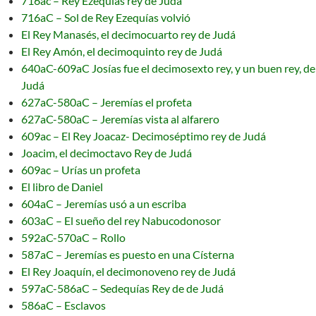
716ac – Rey Ezequías rey de Judá
716aC – Sol de Rey Ezequías volvió
El Rey Manasés, el decimocuarto rey de Judá
El Rey Amón, el decimoquinto rey de Judá
640aC-609aC Josías fue el decimosexto rey, y un buen rey, de
Judá
627aC-580aC – Jeremías el profeta
627aC-580aC – Jeremías vista al alfarero
609ac – El Rey Joacaz- Decimoséptimo rey de Judá
Joacim, el decimoctavo Rey de Judá
609ac – Urías un profeta
El libro de Daniel
604aC – Jeremías usó a un escriba
603aC – El sueño del rey Nabucodonosor
592aC-570aC – Rollo
587aC – Jeremías es puesto en una Císterna
El Rey Joaquín, el decimonoveno rey de Judá
597aC-586aC – Sedequías Rey de de Judá
586aC – Esclavos