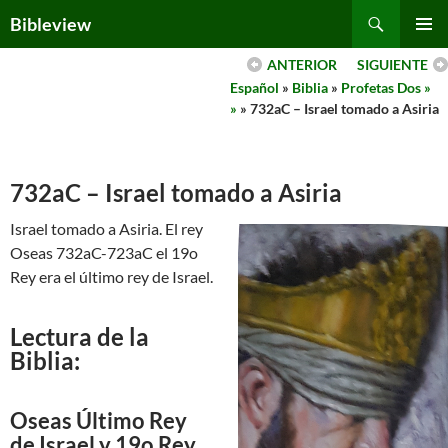
Skip
Search
Bibleview
to
PRIMAR
content
ANTERIOR
SIGUIENTE
MENU
Español
»
Biblia
»
Profetas Dos »
»
» 732aC – Israel tomado a Asiria
732aC – Israel tomado a Asiria
Israel tomado a Asiria. El rey
Oseas 732aC-723aC el 19o
Rey era el último rey de Israel.
Lectura de la
Biblia:
Oseas Último Rey
de Israel y 19o Rey