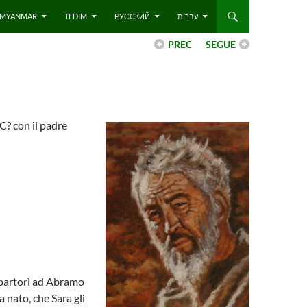
 – MYANMAR
TEDIM
РУССКИЙ
עברית
PREC
SEGUE
C? con il padre
 partorì ad Abramo
a nato, che Sara gli