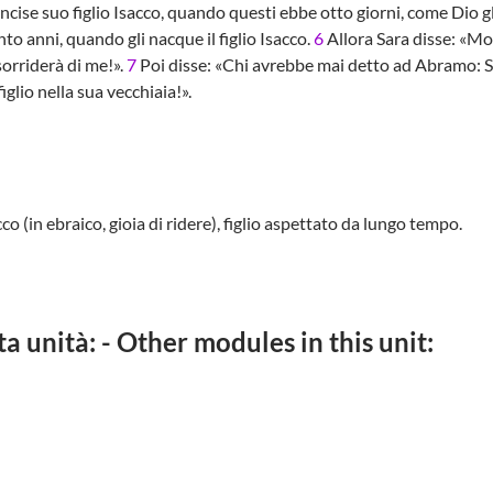
cise suo figlio Isacco, quando questi ebbe otto giorni, come Dio g
 anni, quando gli nacque il figlio Isacco.
6
Allora Sara disse: «Mot
sorriderà di me!».
7
Poi disse: «Chi avrebbe mai detto ad Abramo: S
figlio nella sua vecchiaia!».
 (in ebraico, gioia di ridere), figlio aspettato da lungo tempo.
ta unità: - Other modules in this unit: