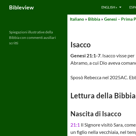
Search
Bibleview
ENGLISH »
ESP
Skip
Italiano
»
Bibbia
»
Genesi – Prima P
to
content
Spiegazioni illustrative della
Bibbia con commenti ausiliari
Isacco
scritti
Genesi 21:1-7
. Isacco visse pe
Abramo, a cui Dio aveva comanda
Sposò Rebecca nel 2025AC. Ebbe
Lettura della Bibbia
Nascita di Isacco
21:1
Il Signore visitò Sara, com
un figlio nella vecchiaia, nel te