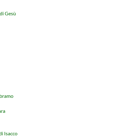
 di Gesù
 Abramo
ara
di Isacco