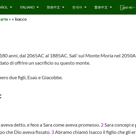
AÑOL
ITALIANO
简体中文
한국어
繁体中文
ြန်မာ စာ
arte »
» Isacco
r 180 anni, dal 2065AC al 1885AC. Sali’ sul Monte Moria nel 2050A
to di offrire un sacrificio su questo monte.
ro due figli, Esaù e Giacobbe.
:
e aveva detto, e fece a Sara come aveva promesso.
2
Sara concepì e
mpo che Dio aveva fissato.
3
Abramo chiamò Isacco il figlio che gli er