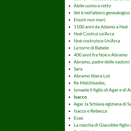
Abile uomo e retto
Set è nell’albero genealogico
Enoch non morì,
1100 anni da Adamo a Noè
Noè Costruì un’Arca
Noè costruisce Un’Arca
La torre di Babele
400 anni fra Noè e Abramo
Abramo, padre delle nazioni
Sara
Abramo libera Lot
Re Melchisedec,
Ismaele il figlio di Agar e di
Isacco
Agar, la Schiava egiziana di S
Isacco e Rebecca
Esaù
La nascita di Giacobbe figlio 