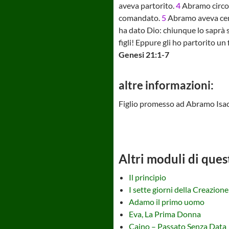
aveva partorito.
4
Abramo circon
comandato.
5
Abramo aveva cento
ha dato Dio: chiunque lo saprà 
figli! Eppure gli ho partorito un 
Genesi 21:1-7
altre informazioni:
Figlio promesso ad Abramo Isacco
Altri moduli di ques
Il principio
I sette giorni della Creazione
Adamo il primo uomo
Eva, La Prima Donna
Caino – Passato Senza Data