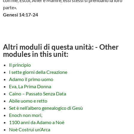
con me, Escol, Aner e Mamre, essi stessi si prendano la loro
parte».
Genesi 14:17-24
Altri moduli di questa unità: - Other
modules in this unit:
Il principio
I sette giorni della Creazione
Adamo il primo uomo
Eva, La Prima Donna
Caino – Passato Senza Data
Abile uomo e retto
Set è nell’albero genealogico di Gesù
Enoch non morì,
1100 anni da Adamo a Noè
Noè Costruì un’Arca