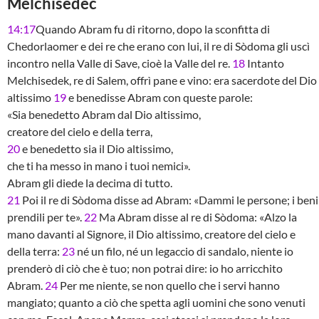
Melchisedec
14:17
Quando Abram fu di ritorno, dopo la sconfitta di
Chedorlaomer e dei re che erano con lui, il re di Sòdoma gli uscì
incontro nella Valle di Save, cioè la Valle del re.
18
Intanto
Melchisedek, re di Salem, offrì pane e vino: era sacerdote del Dio
altissimo
19
e benedisse Abram con queste parole:
«Sia benedetto Abram dal Dio altissimo,
creatore del cielo e della terra,
20
e benedetto sia il Dio altissimo,
che ti ha messo in mano i tuoi nemici».
Abram gli diede la decima di tutto.
21
Poi il re di Sòdoma disse ad Abram: «Dammi le persone; i beni
prendili per te».
22
Ma Abram disse al re di Sòdoma: «Alzo la
mano davanti al Signore, il Dio altissimo, creatore del cielo e
della terra:
23
né un filo, né un legaccio di sandalo, niente io
prenderò di ciò che è tuo; non potrai dire: io ho arricchito
Abram.
24
Per me niente, se non quello che i servi hanno
mangiato; quanto a ciò che spetta agli uomini che sono venuti