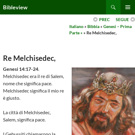
Skip
Search
Bibleview
to
PRIMAR
content
PREC
SEGUE
MENU
Italiano
»
Bibbia
»
Genesi – Prima
Parte »
» Re Melchisedec,
Re Melchisedec,
Genesi 14:17-24
.
Melchisedec era il re di Salem,
nome che significa pace.
Melchisedec significa il mio re
è giusto.
La città di Melchisedec,
Salem, significa pace.
I Gebussiti chiamarono la